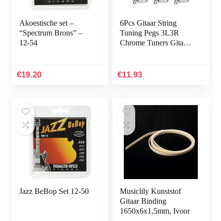
Akoestische set –
6Pcs Gitaar String
“Spectrum Brons” –
Tuning Pegs 3L3R
12-54
Chrome Tuners Gitaar
Machine Heads voor
Folk Akoestische
Elektrische Gitaar
€
19.20
€
11.93
Tuner…
Jazz BeBop Set 12-50
Musiclily Kunststof
Gitaar Binding
1650x6x1,5mm, Ivoor