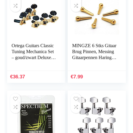
Ortega Guitars Classic
MINGZE 6 Stks Gitaar
Tuning Mechanica Set
Brug Pinnen, Messing
– goud/zwart Deluxe
Gitaarpennen Haringen
(OTMDLX-GOBK)
Voor Gitaar Brug
Akoestische Gitaar
Vervangende…
€
36.37
€
7.99