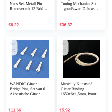
Nuss Set, Metall Pin
Tuning Mechanica Set
Remover mit 12 Bridge
– goud/zwart Deluxe
Pins Gitarren Reparatur
(OTMDLX-GOBK)
Werkzeuge
€
6.22
€
36.37
WANDIC Gitaar
Musiclily Kunststof
Bridge Pins, Set van 6
Gitaar Binding
Akoestische Gitaar
1650x6x1,5mm, Ivoor
String Bridge Pin Peg
met 3mm Groene Parel
Shell Inlay voor…
€
11.66
€
5.92