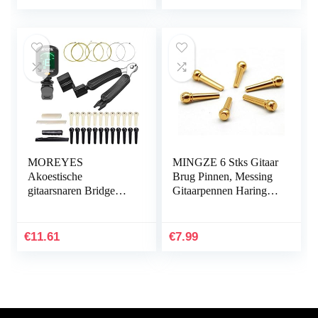
MOREYES
MINGZE 6 Stks Gitaar
Akoestische
Brug Pinnen, Messing
gitaarsnaren Bridge
Gitaarpennen Haringen
Pins Gitaarzadelmoer
Voor Gitaar Brug
Tuner en Pin Puller
Akoestische Gitaar
snaren Winder Stings
Vervangende…
€
11.61
€
7.99
Clipper 3-in-1…