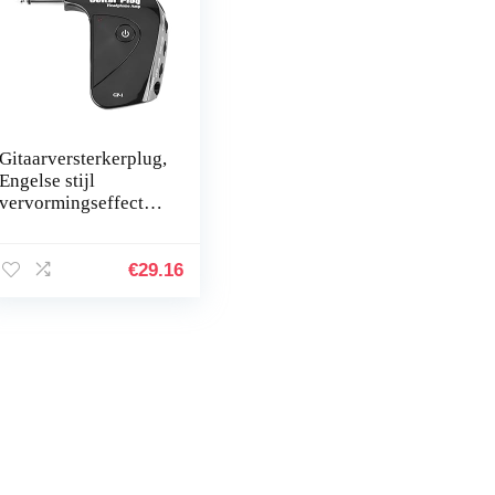
Gitaarversterkerplug,
Engelse stijl
vervormingseffect
Gitaarkoptelefoonve
rsterker 40H
Werktijd stabiel voor
€
29.16
gitaar