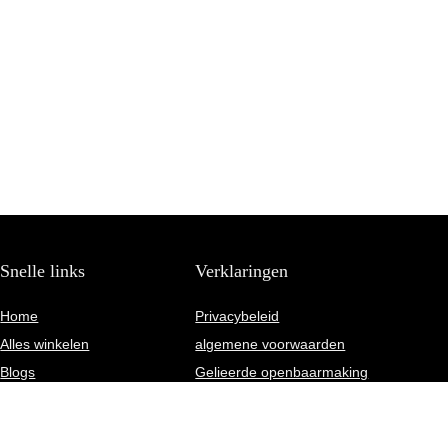
Snelle links
Verklaringen
Home
Privacybeleid
Alles winkelen
algemene voorwaarden
Blogs
Gelieerde openbaarmaking
Onze webshops
Overzicht