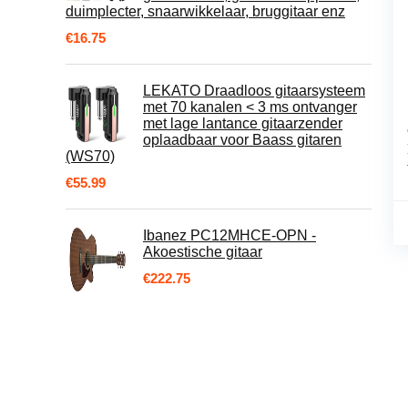
duimplecter, snaarwikkelaar, bruggitaar enz
€
16.75
LEKATO Draadloos gitaarsysteem
met 70 kanalen < 3 ms ontvanger
met lage lantance gitaarzender
oplaadbaar voor Baass gitaren
(WS70)
€
55.99
Ibanez PC12MHCE-OPN -
Akoestische gitaar
€
222.75