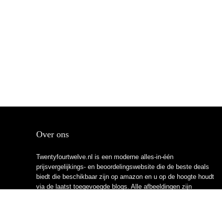
Over ons
Twentyfourtwelve.nl is een moderne alles-in-één
prijsvergelijkings- en beoordelingswebsite die de beste deals
biedt die beschikbaar zijn op amazon en u op de hoogte houdt
via de laatst toegevoegde blogs. Alle afbeeldingen zijn
auteursrechtelijk beschermd door hun respectievelijke
eigenaren. Alle geciteerde inhoud is afgeleid van hun
respectievelijke bronnen.