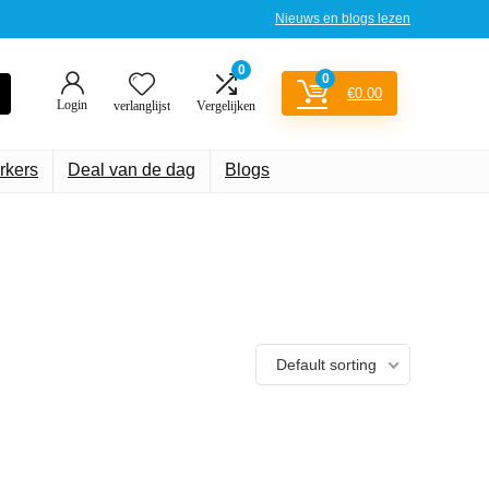
Nieuws en blogs lezen
0
0
€
0.00
Login
verlanglijst
Vergelijken
rkers
Deal van de dag
Blogs
Default sorting