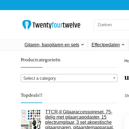
Search
for:
Gitaren, basgitaren en sets
Effectpedalen
Productcategorieën
H
‎
Select a category
Topdeals!!
Sh
TTCR-II Gitaaraccessoireset, 75-
delig met gitaarcapodaster, 15
plectrumgitaar, 3 set akoestische
gitaarsnaren, gitaarstemapparaat,