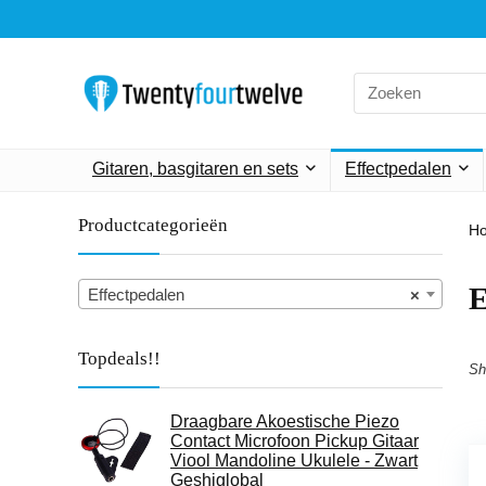
Search
for:
Gitaren, basgitaren en sets
Effectpedalen
Productcategorieën
H
E
Effectpedalen
×
Topdeals!!
Sh
Draagbare Akoestische Piezo
Contact Microfoon Pickup Gitaar
Viool Mandoline Ukulele - Zwart
Geshiglobal