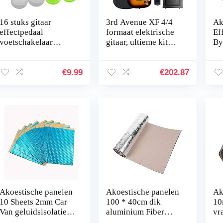
16 stuks gitaar
3rd Avenue XF 4/4
Ak
effectpedaal
formaat elektrische
Ef
voetschakelaar
gitaar, ultieme kit
By
topper bont
met 10W versterker,
Ac
voetnagelkap
kabel, statief, gigbag,
Pe
voetschakelaar cap
gitaarband,
El
€
9.99
€
202.87
voor elektrische
reservesnaren,
En
gitaar effectpedaal 8
plectrums, capo –
kleuren
sunburst
Akoestische panelen
Akoestische panelen
Ak
10 Sheets 2mm Car
100 * 40cm dik
10
Van geluidsisolatie
aluminium Fiber
vr
demping Vibration
Muffler Cotton Car
Fi