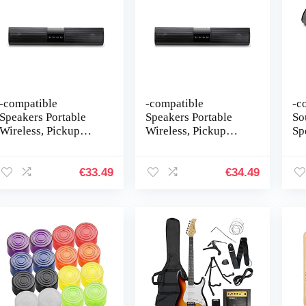
-compatible
-compatible
-c
Speakers Portable
Speakers Portable
So
Wireless, Pickup
Wireless, Pickup
Sp
Soundbar, Home
Soundbar, Home
co
Theater Soundbar
Theater Soundbar
co
Speaker with -
Speaker with -
Ba
€
33.49
€
34.49
compatible 5.0 Deep
compatible 5.0 Deep
Su
Bass…
Bass…