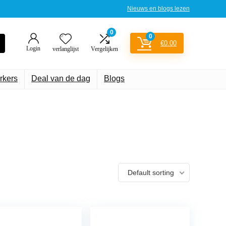
Nieuws en blogs lezen
0
0
€
0.00
Login
verlanglijst
Vergelijken
rkers
Deal van de dag
Blogs
Default sorting