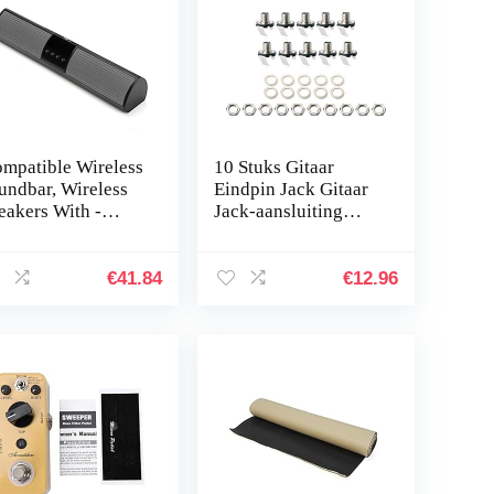
ompatible Wireless
10 Stuks Gitaar
undbar, Wireless
Eindpin Jack Gitaar
eakers With -
Jack-aansluiting
mpatible,
Gitaar Jack Plaat
mpatible 5.0 Deep
Gitaaruitgang Gitaar
ss Speaker,
Jack Aansluiting
€
41.84
€
12.96
pport U-Disk TF…
Connector
Ingangsaansluiting
Voor Gitaar Combo
Plaat Aardetinten