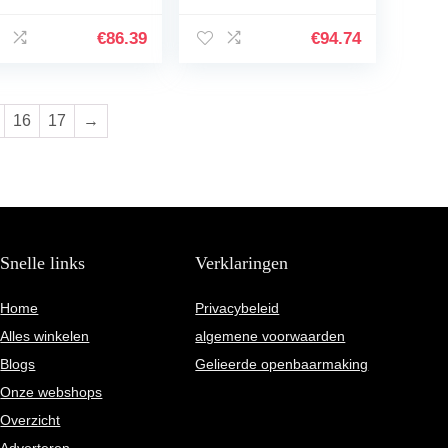
luid deadener
Isolatie Audio
olatie Mat
Geluidsisolatie
€
86.39
€
94.74
luidsisolatie Car,
demping materieel…
rmte…
16
17
→
Snelle links
Verklaringen
Home
Privacybeleid
Alles winkelen
algemene voorwaarden
Blogs
Gelieerde openbaarmaking
Onze webshops
Overzicht
Adverteren