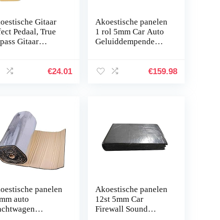
oestische Gitaar
Akoestische panelen
fect Pedaal, True
1 rol 5mm Car Auto
pass Gitaar
Geluiddempende
cessoires Effect
Cotton Isolatie Pad
daal, voor
Foam Material Auto
ektrische Gitaar
Interieur
€
24.01
€
159.98
thusiast
Accessoires…
oestische panelen
Akoestische panelen
mm auto
12st 5mm Car
achtwagen
Firewall Sound
rewall, warmte en
deadener Hitteschild