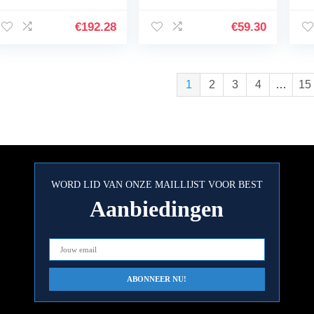
Automobiles Verhit
Auto Fender, warmte
ge
Noise Shield
en geluid deadener
Is
€
192.28
€
59.30
Isolatie…
Isolatie…
Ge
wa
1
2
3
4
…
15
WORD LID VAN ONZE MAILLIJST VOOR BEST
Aanbiedingen