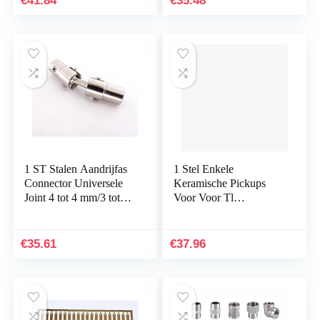
€
41.84
€
35.48
1 ST Stalen Aandrijfas
1 Stel Enkele
Connector Universele
Keramische Pickups
Joint 4 tot 4 mm/3 tot
Voor Voor Tl
3.175 mm
Elektrische
Koppelingskoppeling
Gitaaronderdelen
Cardan voor FT011
Onderdelen gitaar
€
35.61
€
37.96
FT012…
Pickups (Color : 02)