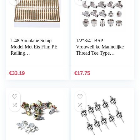
1:48 Simulatie Schip
1/2″3/4″ BSP
Model Met Ets Film PE
Vrouwelijke Mannelijke
Railing
Thread Tee Type
Afstandsbediening
Reducing
Nautische Model DIY
Roestvrijstalen Elleboog
Boot Accessoires,
Butt Joint Adapter
€
33.19
€
17.75
Header, Varen…
Adapter Coupler
Sanitair Fittingen 1PC
(Color : 201 in and ex
thread)