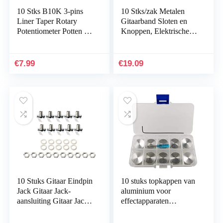
10 Stks B10K 3-pins
10 Stks/zak Metalen
Liner Taper Rotary
Gitaarband Sloten en
Potentiometer Potten As
Knoppen, Elektrische
10K ohm 16mm
Gitaar Metalen Basband
Sloten Antislip
Straplocks…
€
7.99
€
19.09
10 Stuks Gitaar Eindpin
10 stuks topkappen van
Jack Gitaar Jack-
aluminium voor
aansluiting Gitaar Jack
effectapparaten
Plaat Gitaaruitgang
schakelaar en 3pdt
Gitaar Jack Aansluiting
voetschakelaar