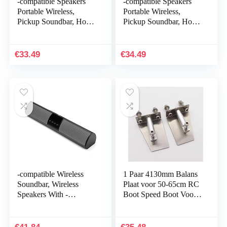
-compatible Speakers
-compatible Speakers
Portable Wireless,
Portable Wireless,
Pickup Soundbar, Home
Pickup Soundbar, Home
Theater Soundbar
Theater Soundbar
Speaker with -
Speaker with -
compatible 5.0 Deep
compatible 5.0 Deep
€
33.49
€
34.49
Bass…
Bass…
-compatible Wireless
1 Paar 4130mm Balans
Soundbar, Wireless
Plaat voor 50-65cm RC
Speakers With -
Boot Speed Boot Voor
compatible, compatible
Mono CAT Orale Vee
5.0 Deep Bass Speaker,
Model Onderdelen Boot
Support U-Disk TF…
Accessoires…