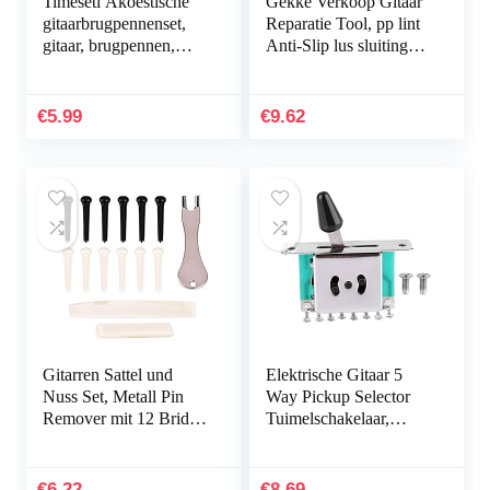
Timesetl Akoestische
Gekke Verkoop Gitaar
gitaarbrugpennenset,
Reparatie Tool, pp lint
gitaar, brugpennen,
Anti-Slip lus sluiting
verwijderaar met gitaar,
Toets Polijsten Block,
zadelmoer en 12
comfortabele
pakken…
elektrische gitaar bas
€
5.99
€
9.62
voor thuis
Gitarren Sattel und
Elektrische Gitaar 5
Nuss Set, Metall Pin
Way Pickup Selector
Remover mit 12 Bridge
Tuimelschakelaar,
Pins Gitarren Reparatur
elektrische Gitaar 5-
Werkzeuge
Way Pot Switch
Bedieningsknop
€
6.22
€
8.69