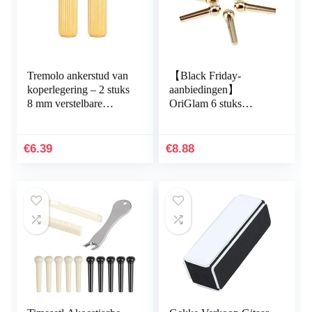
Tremolo ankerstud van
【Black Friday-
koperlegering – 2 stuks
aanbiedingen】
8 mm verstelbare
OriGlam 6 stuks
elektrische gitaar
gitaarbrugpennen,
tremolo brugstekers en
koperen messing
ankers voor Floyd
pinnen,
€
6.39
€
8.88
Rose
snaarnagelpinnen voor
muziekinstrumentacces
vervangende
soires (gouden)
onderdelen voor folk
akoestische gitaren