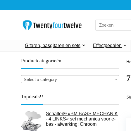
Search
for:
Gitaren, basgitaren en sets
Effectpedalen
Productcategorieën
H
‎
Select a category
Topdeals!!
Sh
Schaller® »BM BASS MECHANIK
- 4 LINKS« set mechanica voor e-
bas - afwerking: Chroom