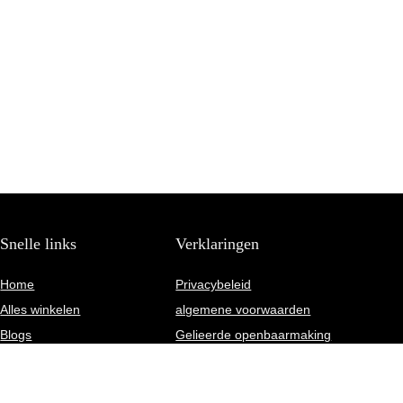
Snelle links
Verklaringen
Home
Privacybeleid
Alles winkelen
algemene voorwaarden
Blogs
Gelieerde openbaarmaking
Onze webshops
Overzicht