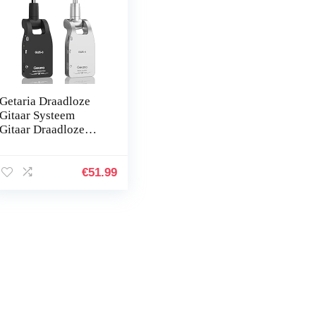
Getaria Draadloze
Gitaar Systeem
Gitaar Draadloze
Zender Ontvanger
Oplaadbare Batterij
Draadloze Digitale
€
51.99
Gitaar…