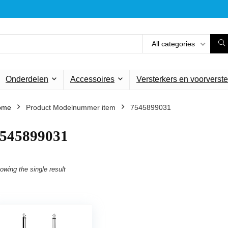
All categories
Onderdelen
Accessoires
Versterkers en voorverste
ome
Product Modelnummer item
‎7545899031
7545899031
owing the single result