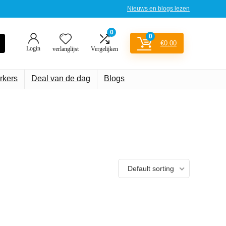
Nieuws en blogs lezen
0
0
€
0.00
Login
verlanglijst
Vergelijken
rkers
Deal van de dag
Blogs
Default sorting