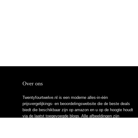
Over ons
Twentyfourtwelve.nl is een moderne alles-in-één
prijsvergelijkings- en beoordelingswebsite die de beste deals
biedt die beschikbaar zijn op amazon en u op de hoogte houdt
via de laatst toegevoegde blogs. Alle afbeeldingen zijn
auteursrechtelijk beschermd door hun respectievelijke
eigenaren. Alle geciteerde inhoud is afgeleid van hun
respectievelijke bronnen.