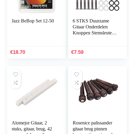
Jazz BeBop Set 12-50
6 STKS Duurzame
Gitaar Onderdelen
Knoppen Stemsleutel
Vervanging voor
Akoestische
Gitaar(White pearl)
€
18.70
€
7.59
Alomejor Gitaar, 2
Rosenice palissander
stuks, gitaar, brug, 42
gitaar brug pinnen