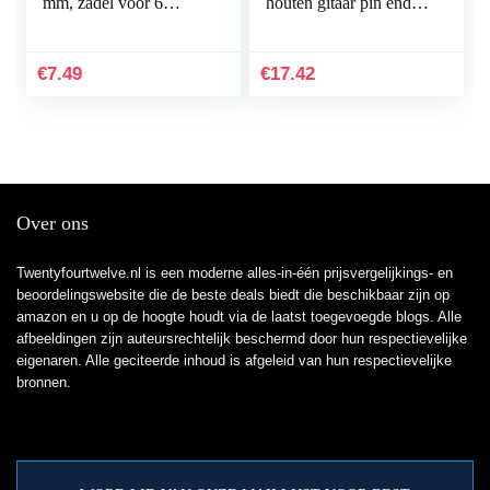
mm, zadel voor 6
houten gitaar pin end
string, klassiek, folk,
pin ingesteld 6-pack
akoestische elektrische
brandverandering to:
gitaaronderdelen
Rosenice
€
7.49
€
17.42
Over ons
Twentyfourtwelve.nl is een moderne alles-in-één prijsvergelijkings- en
beoordelingswebsite die de beste deals biedt die beschikbaar zijn op
amazon en u op de hoogte houdt via de laatst toegevoegde blogs. Alle
afbeeldingen zijn auteursrechtelijk beschermd door hun respectievelijke
eigenaren. Alle geciteerde inhoud is afgeleid van hun respectievelijke
bronnen.