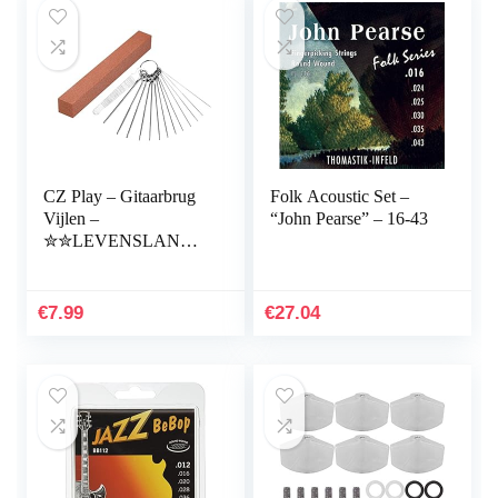
CZ Play – Gitaarbrug
Folk Acoustic Set –
Vijlen –
“John Pearse” – 16-43
✮✮LEVENSLANGE
GARANTIE✮✮ |5mm
tot 1,60MM| 13 Rvs
Naaldvijlen,
€
7.99
€
27.04
Schuurblok, Fret Polijst
Tool, Gitaarbouw
Accessoires,
Snaarinstrument
Reparatie en
Onderhoud Kit