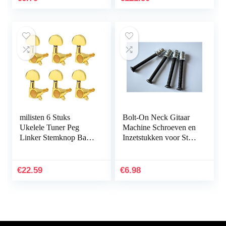
Elektrische Bas Guards
(Licht Zwart, Helder
Zilver)
milisten 6 Stuks
Bolt-On Neck Gitaar
Ukelele Tuner Peg
Machine Schroeven en
Linker Stemknop Bas
Inzetstukken voor Strat,
Stemmachines
Tele en Bass (M5-
Vergrendelende Tuners
40mm, Relic)
Gitaar Snaar Tuning
€
22.59
€
6.98
Pin Gitaarpinnen
Stemknoppen Voor
Gitaar Stemsleutels
Cajon Afstemmen