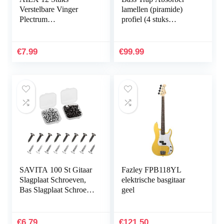
Verstelbare Vinger
lamellen (piramide)
Plectrum
profiel (4 stuks
Duimplectrums Set
Performance Ca.
Inclusief 8 Stuks
100x30x30cm)
Zilveren Roestvrijstalen
€
7.99
€
99.99
Vinger Plectrums en 4
Stuks Plastic
Duimplectrums voor
Gitaar Banjo Harp
SAVITA 100 St Gitaar
Fazley FPB118YL
Slagplaat Schroeven,
elektrische basgitaar
Bas Slagplaat Schroef
geel
Set, Slagplaat
Schroeven voor
Elektrische Gitaar
€
6.79
€
121.50