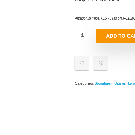
Amazon.nl Price:
€
16.75
(as of 06/11/2
ADD TO CA
Categories:
Basgitaren
,
Gitaren, bas