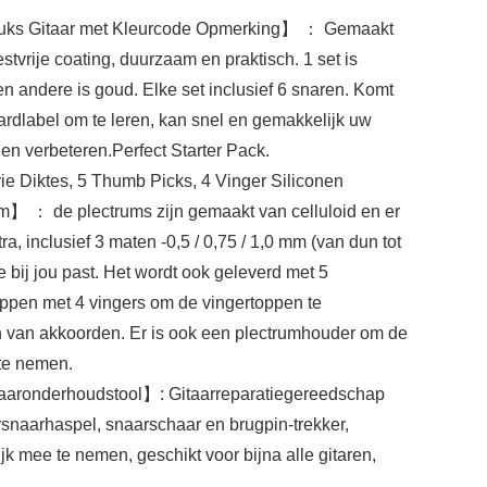
stuks Gitaar met Kleurcode Opmerking】 ： Gemaakt
stvrije coating, duurzaam en praktisch. 1 set is
een andere is goud. Elke set inclusief 6 snaren. Komt
oardlabel om te leren, kan snel en gemakkelijk uw
n verbeteren.Perfect Starter Pack.
e Diktes, 5 Thumb Picks, 4 Vinger Siliconen
】 ： de plectrums zijn gemaakt van celluloid en er
tra, inclusief 3 maten -0,5 / 0,75 / 1,0 mm (van dun tot
die bij jou past. Het wordt ook geleverd met 5
ppen met 4 vingers om de vingertoppen te
n van akkoorden. Er is ook een plectrumhouder om de
te nemen.
itaaronderhoudstool】: Gitaarreparatiegereedschap
arsnaarhaspel, snaarschaar en brugpin-trekker,
k mee te nemen, geschikt voor bijna alle gitaren,