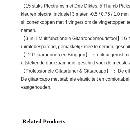
【15 stuks Plectrums met Drie Diktes, 5 Thumb Picks,
kleuren plectra, inclusief 3 maten -0,5 / 0,75 / 1,0 mm
siliconenkoppen met 4 vingers om de vingertoppen t
nemen.
【3-in-1 Multifunctionele Gitaaronderhoudstool】: Git
ruimtebesparend, gemakkelijk mee te nemen, geschikt 
【12 Gitaarpennen en Bruggen】 ： ook uitgerust met 1
uitstekende duurzaamheid, geschikt voor de meeste a
【Professionele Gitaartuner & Gitaarcapo】 ： De gitaa
De gitaarcapo met stabiele elasticiteit en comfortab
vastgehouden.
Related Products