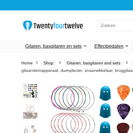
Search
for:
Gitaren, basgitaren en sets
Effectpedalen
Home
Shop
Gitaren, basgitaren and sets
gitaarstemapparaat, duimplecter, snaarwikkelaar, bruggitaa