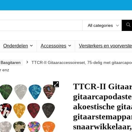
All categories
Onderdelen
Accessoires
Versterkers en voorverste
Basgitaren
TTCR-II Gitaaraccessoireset, 75-delig met gitaarcapod
r enz
TTCR-II Gitaara
gitaarcapodaster
akoestische git
gitaarstemappar
snaarwikkelaar,