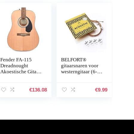
Fender FA-115
BELFORT®
Dreadnought
gitaarsnaren voor
Akoestische Gitaar
westerngitaar (6-
Pakket, Walnoot
snarenset) voor
Toets, Inclusief
westerngitaar en
Gitaar Gigbag,
akoestische gitaar
€
136.08
€
9.99
Strap, Picks,
+ 4 plectrums +
Snaren, Online
extra hoge
Lessen, Natuurlijk
akoestische E-
snaar (1 set – 6
strings + extra 1st
E (.011/.052))