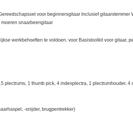
 Gereedschapsset voor beginnersgitaar Inclusief gitaarstemmer 
en moeren snaarbeengitaar
jkse werkbehoeften te voldoen. voor Basistoolkit voor gitaar, p
, 15 plectrums, 1 thumb pick, 4 indexplectra, 1 plectrumhouder, 
naarhaspel, -snijder, brugpentrekker)