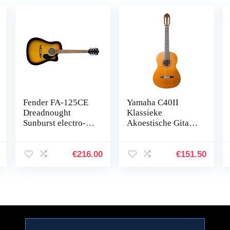
Fender FA-125CE
Yamaha C40II
Dreadnought
Klassieke
Sunburst electro-
Akoestische Gitaar,
akoestische stalen
4/4, van Hout,
string gitaar
Naturel, C40 II,
Natuurlijk
€
216.00
€
151.50