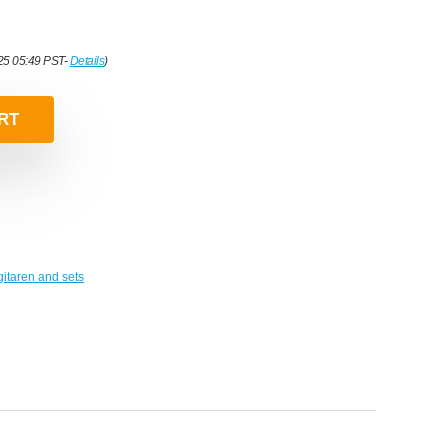
025 05:49 PST-
Details
)
RT
gitaren and sets