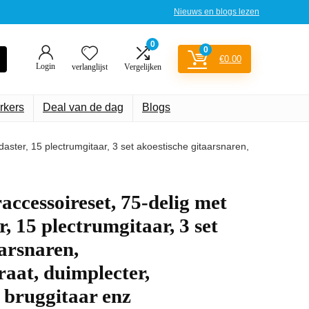
Nieuws en blogs lezen
0
0
€
0.00
Login
verlanglijst
Vergelijken
rkers
Deal van de dag
Blogs
aster, 15 plectrumgitaar, 3 set akoestische gitaarsnaren,
ccessoireset, 75-delig met
, 15 plectrumgitaar, 3 set
aarsnaren,
aat, duimplecter,
 bruggitaar enz