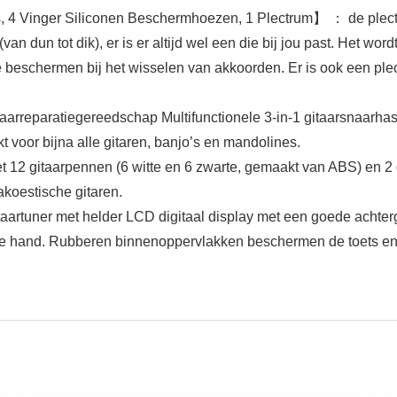
 4 Vinger Siliconen Beschermhoezen, 1 Plectrum】 ： de plectrum
 (van dun tot dik), er is er altijd wel een die bij jou past. Het 
e beschermen bij het wisselen van akkoorden. Er is ook een pl
aarreparatiegereedschap Multifunctionele 3-in-1 gitaarsnaarhas
voor bijna alle gitaren, banjo’s en mandolines.
2 gitaarpennen (6 witte en 6 zwarte, gemaakt van ABS) en 2 
koestische gitaren.
rtuner met helder LCD digitaal display met een goede achtergro
ele hand. Rubberen binnenoppervlakken beschermen de toets en h