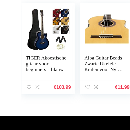
TIGER Akoestische
Alba Guitar Beads
gitaar voor
Zwarte Ukelele
beginners – blauw
Kralen voor Nylon
Strings, carbon
snaren
€
103.99
€
11.99