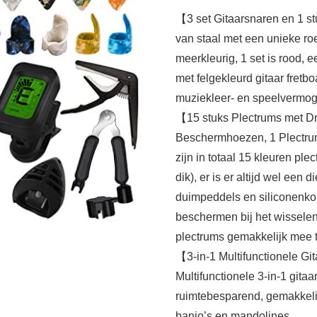
【3 set Gitaarsnaren en 1 
van staal met een unieke roe
meerkleurig, 1 set is rood, 
met felgekleurd gitaar fretb
muziekleer- en speelvermoge
【15 stuks Plectrums met Dri
Beschermhoezen, 1 Plectrum
zijn in totaal 15 kleuren plec
dik), er is er altijd wel een 
duimpeddels en siliconenko
beschermen bij het wissele
plectrums gemakkelijk mee 
【3-in-1 Multifunctionele G
Multifunctionele 3-in-1 gita
ruimtebesparend, gemakkelij
banjo’s en mandolines.