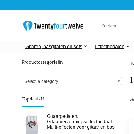
Search
for:
Gitaren, basgitaren en sets
Effectpedalen
Productcategorieën
H
‎
Select a category
Topdeals!!
Sh
Gitaarpedalen,
Gitaarvervormingseffectpedaal
Multi-effecten voor gitaar en bas