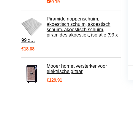
€
60.19
Piramide noppenschuim,
akoestisch schuim, akoestisch
schuim, akoestisch schuim,
piramides akoestiek, isolatie (99 x
99 x…
€
18.68
Mooer hornet versterker voor
elektrische gitaar
€
129.91