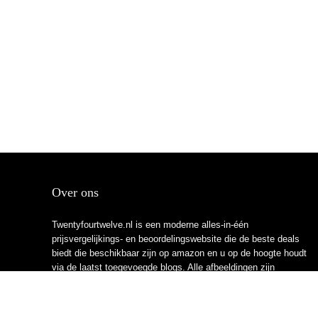
Over ons
Twentyfourtwelve.nl is een moderne alles-in-één
prijsvergelijkings- en beoordelingswebsite die de beste deals
biedt die beschikbaar zijn op amazon en u op de hoogte houdt
via de laatst toegevoegde blogs. Alle afbeeldingen zijn
auteursrechtelijk beschermd door hun respectievelijke
eigenaren. Alle geciteerde inhoud is afgeleid van hun
respectievelijke bronnen.