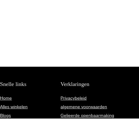
Snelle links
Verklaringen
Home
Privacybeleid
Alles winkelen
algemene voorwaarden
Blogs
Gelieerde openbaarmaking
Onze webshops
Overzicht