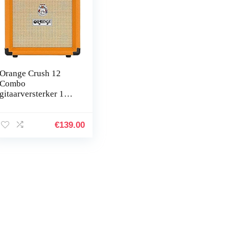
Orange Crush 12
Combo
gitaarversterker 1
kanaal 6 inch 20 W,
Orange
€
139.00