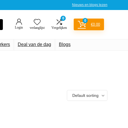
Nieuws en blogs lezen
0
0
€
0.00
Login
verlanglijst
Vergelijken
rkers
Deal van de dag
Blogs
Default sorting