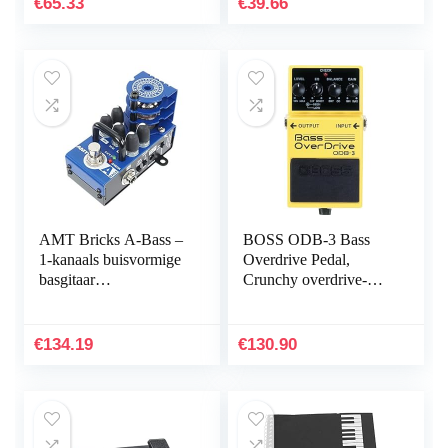
€
65.33
€
39.66
AMT Bricks A-Bass –
BOSS ODB-3 Bass
1-kanaals buisvormige
Overdrive Pedal,
basgitaar
Crunchy overdrive-
voorversterker
effecten voor bas
(Alembic emulate)
€
134.19
€
130.90