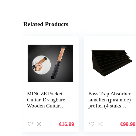
Related Products
MINGZE Pocket
Bass Trap Absorber
Guitar, Draagbare
lamellen (piramide)
Wooden Guitar
profiel (4 stuks
Fingerings En
Performance Ca.
Chord Changes
100x30x30cm)
Practice Tool
€
16.99
€
99.99
Trainer, Finger