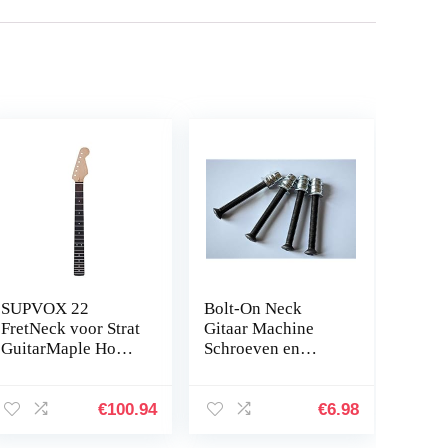
SUPVOX 22
Bolt-On Neck
FretNeck voor Strat
Gitaar Machine
GuitarMaple Hout
Schroeven en
Fretboard Hals
Inzetstukken voor
Toets
Strat, Tele en Bass
(M5-40mm, Relic)
€
100.94
€
6.98