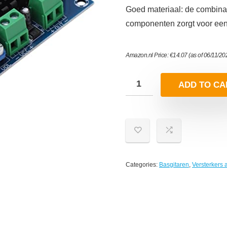
Goed materiaal: de combina
componenten zorgt voor een
Amazon.nl Price:
€
14.07
(as of 06/11/2
ADD TO CA
Categories:
Basgitaren
,
Versterkers 