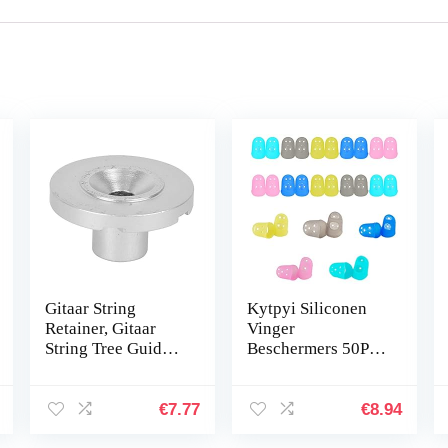
Gitaar String
Kytpyi Siliconen
Retainer, Gitaar
Vinger
String Tree Guides
Beschermers 50Pcs
Retainer
Gitaar Finger
Aluminium
Guards Gitaar
Basgitaar
Vinger Tips Gitaar
€
7.77
€
8.94
Accessoires
Vingertop