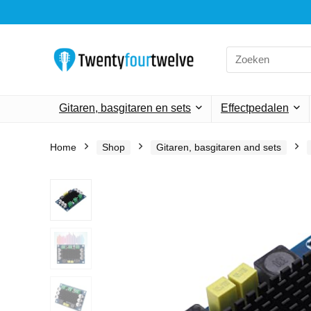
Search
for:
Gitaren, basgitaren en sets
Effectpedalen
Home
Shop
Gitaren, basgitaren and sets