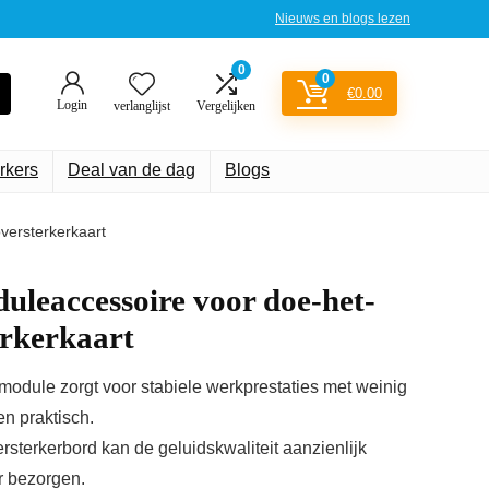
Nieuws en blogs lezen
0
0
€
0.00
Login
verlanglijst
Vergelijken
rkers
Deal van de dag
Blogs
versterkerkaart
eaccessoire voor doe-het-
erkerkaart
odule zorgt voor stabiele werkprestaties met weinig
en praktisch.
rsterkerbord kan de geluidskwaliteit aanzienlijk
r bezorgen.