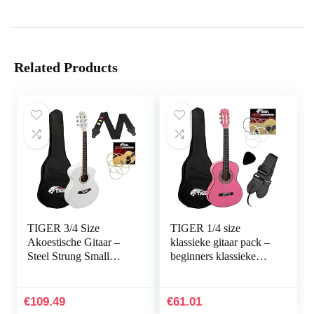
Related Products
TIGER 3/4 Size
TIGER 1/4 size
Akoestische Gitaar –
klassieke gitaar pack –
Steel Strung Small
beginners klassieke
Body Akoestische
gitaar pakket met
Gitaar voor leeftijden
accessoires in roze
12 + met tas, riem,
€
109.49
€
61.01
reservesnaren en