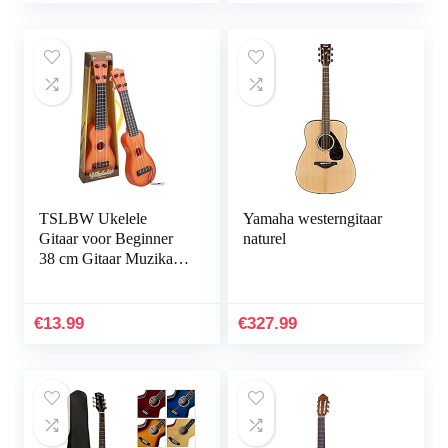
plectrums – wit
TSLBW Ukelele
Yamaha westerngitaar
Gitaar voor Beginner
naturel
38 cm Gitaar Muzikaal
Speelgoed Ukulele
Instrument Kinderen
Speelgoed Muzikale…
€
13.99
€
327.99