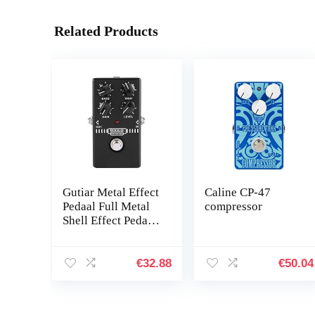
Related Products
Gutiar Metal Effect
Caline CP-47
Pedaal Full Metal
compressor
Shell Effect Pedaal
Gitaar Distortion
Effect Pedaal True-
Bypass Schakelaar
€
32.88
€
50.04
Gitaar…