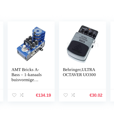
AMT Bricks A-
Behringer,ULTRA
Bass – 1-kanaals
OCTAVER UO300
buisvormige
basgitaar
voorversterker
(Alembic emulate)
€
134.19
€
30.02