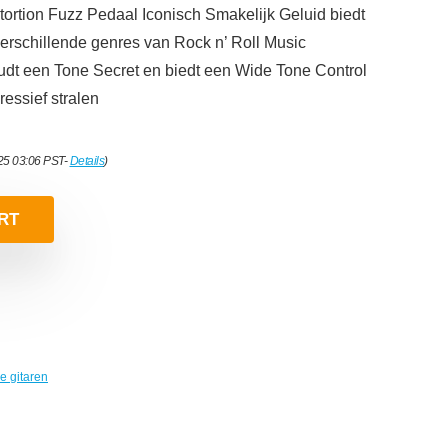
stortion Fuzz Pedaal Iconisch Smakelijk Geluid biedt
verschillende genres van Rock n’ Roll Music
dt een Tone Secret en biedt een Wide Tone Control
essief stralen
025 03:06 PST-
Details
)
RT
he gitaren