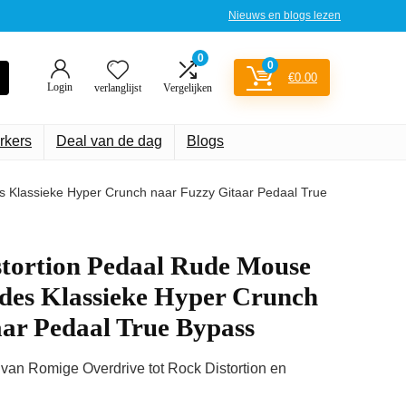
Nieuws en blogs lezen
0
0
€
0.00
Login
verlanglijst
Vergelijken
rkers
Deal van de dag
Blogs
 Klassieke Hyper Crunch naar Fuzzy Gitaar Pedaal True
ortion Pedaal Rude Mouse
odes Klassieke Hyper Crunch
aar Pedaal True Bypass
 van Romige Overdrive tot Rock Distortion en