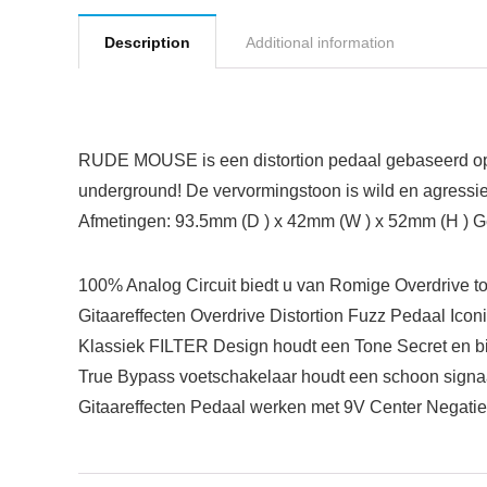
Description
Additional information
RUDE MOUSE is een distortion pedaal gebaseerd op d
underground! De vervormingstoon is wild en agressi
Afmetingen: 93.5mm (D ) x 42mm (W ) x 52mm (H ) G
100% Analog Circuit biedt u van Romige Overdrive t
Gitaareffecten Overdrive Distortion Fuzz Pedaal Icon
Klassiek FILTER Design houdt een Tone Secret en bi
True Bypass voetschakelaar houdt een schoon signaa
Gitaareffecten Pedaal werken met 9V Center Negati