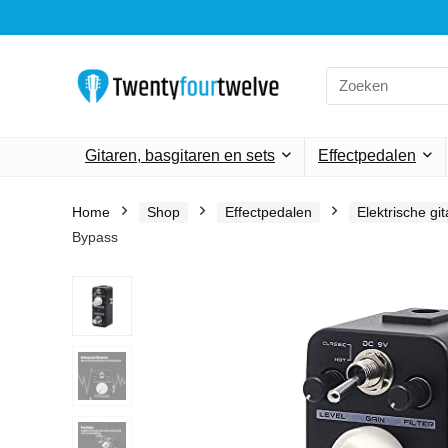
Search
for:
Gitaren, basgitaren en sets
Effectpedalen
Home
Shop
Effectpedalen
Elektrische gi
Bypass