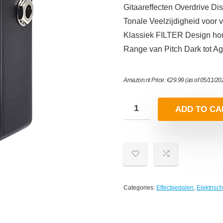
Gitaareffecten Overdrive Di
Tonale Veelzijdigheid voor 
Klassiek FILTER Design hou
Range van Pitch Dark tot Agr
Amazon.nl Price:
€
29.99
(as of 05/11/2
ADD TO CA
Categories:
Effectpedalen
,
Elektrisc