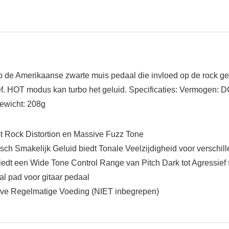
e Amerikaanse zwarte muis pedaal die invloed op de rock gelu
ef. HOT modus kan turbo het geluid. Specificaties: Vermogen: 
ewicht: 208g
ot Rock Distortion en Massive Fuzz Tone
isch Smakelijk Geluid biedt Tonale Veelzijdigheid voor verschi
edt een Wide Tone Control Range van Pitch Dark tot Agressief 
l pad voor gitaar pedaal
eve Regelmatige Voeding (NIET inbegrepen)