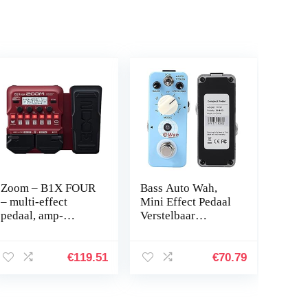
Zoom – B1X FOUR
Bass Auto Wah,
– multi-effect
Mini Effect Pedaal
pedaal, amp-
Verstelbaar
simulator voor bas
Instrument
met
Accessoire
expressiespedaal
Elektrisch Auto
€
119.51
€
70.79
Wah Stevig
Lichtgewicht om
te…