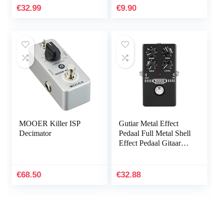
toepassingen
€
32.99
€
9.90
MOOER Killer ISP
Gutiar Metal Effect
Decimator
Pedaal Full Metal Shell
Effect Pedaal Gitaar
Distortion Effect
Pedaal True-Bypass
Schakelaar Gitaar…
€
68.50
€
32.88