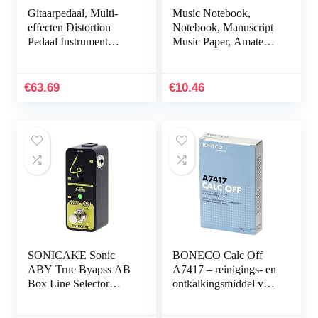
Gitaarpedaal, Multi-
Music Notebook,
effecten Distortion
Notebook, Manuscript
Pedaal Instrument
Music Paper, Amateurs
Accessoire Mini Effect
for Writer Music Score
Draagbaar voor Gitaar
Song Writers(Black
en Bas voor…
piano pattern)
€
63.69
€
10.46
SONICAKE Sonic
BONECO Calc Off
ABY True Byapss AB
A7417 – reinigings- en
Box Line Selector
ontkalkingsmiddel voor
Effects Pedal
alle luchtbevochtigers –
voor maximaal 3