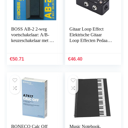
BOSS AB-2 2-weg
Gitaar Loop Effect
voetschakelaar: A/B-
Elektrische Gitaar
keuzeschakelaar met 1-
Loop Effecten Pedaal
klik-bediening en
Zwart True Bypass
geruisloze switching,
Kanaal Selectie voor
robuuste BOSS-
Elektrische Bas
€
50.71
€
46.40
constructie
BONECO Calc Off
Music Notebook,