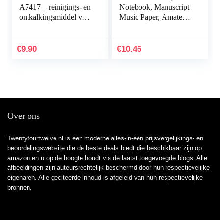
A7417 – reinigings- en
Notebook, Manuscript
ontkalkingsmiddel voor
Music Paper, Amateurs
alle luchtbevochtigers –
for Writer Music Score
voor maximaal 3
Song Writers(Black
toepassingen
piano pattern)
€
9.90
€
10.46
Over ons
Twentyfourtwelve.nl is een moderne alles-in-één prijsvergelijkings- en
beoordelingswebsite die de beste deals biedt die beschikbaar zijn op
amazon en u op de hoogte houdt via de laatst toegevoegde blogs. Alle
afbeeldingen zijn auteursrechtelijk beschermd door hun respectievelijke
eigenaren. Alle geciteerde inhoud is afgeleid van hun respectievelijke
bronnen.