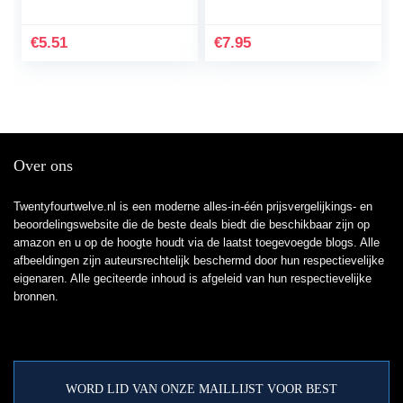
ELEKTRISCHE
GITARRE –
CLASSIC KAPO
€
5.51
€
7.95
ZWART – INCL. 3x
gratis plectrums
Over ons
Twentyfourtwelve.nl is een moderne alles-in-één prijsvergelijkings- en
beoordelingswebsite die de beste deals biedt die beschikbaar zijn op
amazon en u op de hoogte houdt via de laatst toegevoegde blogs. Alle
afbeeldingen zijn auteursrechtelijk beschermd door hun respectievelijke
eigenaren. Alle geciteerde inhoud is afgeleid van hun respectievelijke
bronnen.
WORD LID VAN ONZE MAILLIJST VOOR BEST