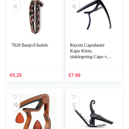
7828 Banjo/Ukulele
Rayzm Capodaster
Kapo Klem,
zinklegering Capo voor
elektrische gitaar,
akoestische gitaar,
klassieke gitaar,
€
5.25
€
7.99
westerngitaar,
concertgitaar, met
brugpin-trekker