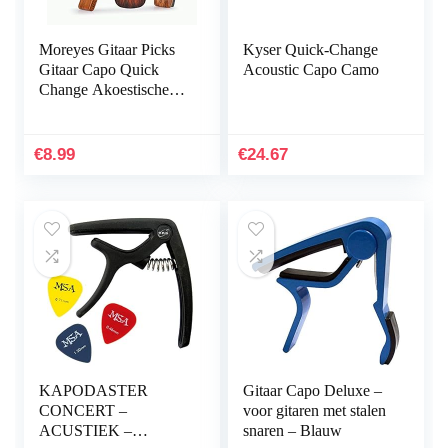
Moreyes Gitaar Picks
Kyser Quick-Change
Gitaar Capo Quick
Acoustic Capo Camo
Change Akoestische
Gitaar Accessoires
Trigger Capo Met
Gratis Gitaar Picks
€
8.99
€
24.67
(GC-4…
KAPODASTER
Gitaar Capo Deluxe –
CONCERT –
voor gitaren met stalen
ACUSTIEK –
snaren – Blauw