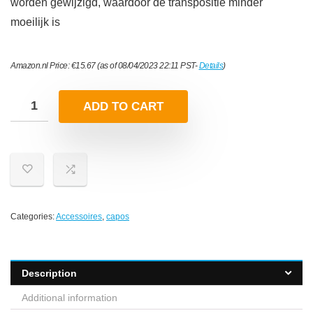
worden gewijzigd, waardoor de transpositie minder
moeilijk is
Amazon.nl Price:
€
15.67
(as of 08/04/2023 22:11 PST-
Details
)
ADD TO CART
Categories:
Accessoires
,
capos
Description
Additional information