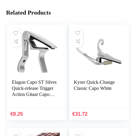
Related Products
Elagon Capo ST Silver.
Kyser Quick-Change
Quick-release Trigger
Classic Capo White
Action Gitaar Capo
voor alle elektrische en
akoestische gitaren,
klassieke gitaar,
€
8.25
€
31.72
ukelele, banjo,
mandoline, etc. De
betrouwbare werkpaard