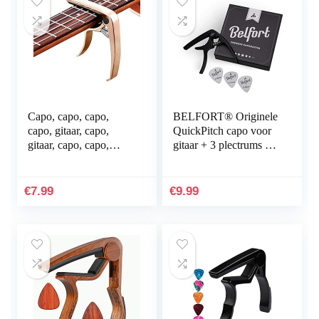
Capo die je
Capo, capo, capo,
BELFORT® Originele
capo, gitaar, capo,
QuickPitch capo voor
gitaar, capo, capo,
gitaar + 3 plectrums +
capo, voor akoestische
gratis e-book ☆
gitaar, elektrische
eenvoudige bediening
gitaar, bas…
☆ capo voor gitaar –
€
7.99
€
9.99
westerngitaar,
akoestische gitaar,
concertgitaar,
elektrische gitaar en
ukelele