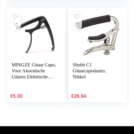
MINGZE Gitaar Capo,
Shubb C1
Voor Akoestische
Gitaarcapodastro,
Gitaren Elektrische
Nikkel
Gitaar Bas Ukelele
Capo Zwart Super
Eenvoudig Om Een…
€
5.00
€
26.94