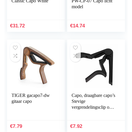
Classic Capo White
PW-CP-07 Capo licht
model
€
31.72
€
14.74
TIGER gacapo7-dw
Capo, draagbare capo’s
gitaar capo
Stevige
vergrendelingsclip om
te spelen(zwart)
€
7.79
€
7.92