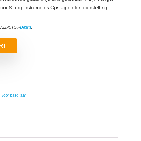
oor String Instruments Opslag en tentoonstelling
23 22:45 PST-
Details
)
RT
 voor basgitaar