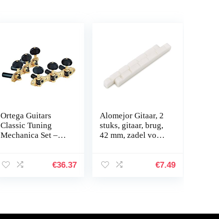
Ortega Guitars
Alomejor Gitaar, 2
Classic Tuning
stuks, gitaar, brug,
Mechanica Set –
42 mm, zadel voor
goud/zwart Deluxe
6 string, klassiek,
(OTMDLX-GOBK)
folk, akoestische
elektrische
€
36.37
€
7.49
gitaaronderdelen