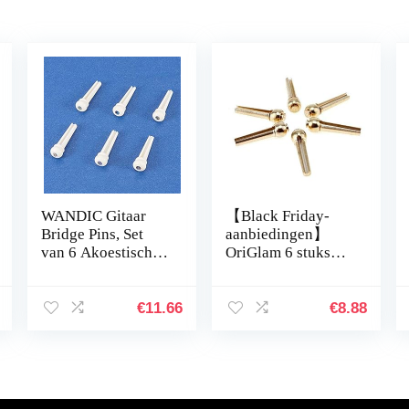
WANDIC Gitaar
【Black Friday-
Bridge Pins, Set
aanbiedingen】
van 6 Akoestische
OriGlam 6 stuks
Gitaar String
gitaarbrugpennen,
Bridge Pin Peg met
koperen messing
3mm Groene Parel
pinnen,
€
11.66
€
8.88
Shell Inlay voor…
snaarnagelpinnen
voor vervangende
onderdelen voor
folk akoestische
gitaren