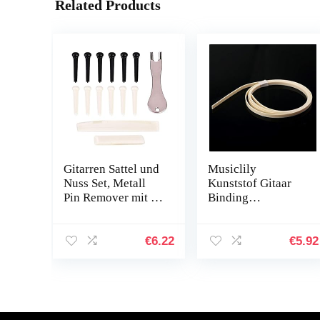
Related Products
Gitarren Sattel und
Musiclily
Nuss Set, Metall
Kunststof Gitaar
Pin Remover mit 12
Binding
Bridge Pins
1650x6x1,5mm,
Gitarren Reparatur
Ivoor
Werkzeuge
€
6.22
€
5.92