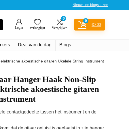
Nieuws en blogs lezen
0
0
€
0.00
Login
verlanglijst
Vergelijken
rkers
Deal van de dag
Blogs
lektrische akoestische gitaren Ukelele String Instrument
aar Hanger Haak Non-Slip
ktrische akoestische gitaren
Instrument
le contactgedeelte tussen het instrument en de
mt dat de gitaar onjuist is geplaatst in zijn hanger