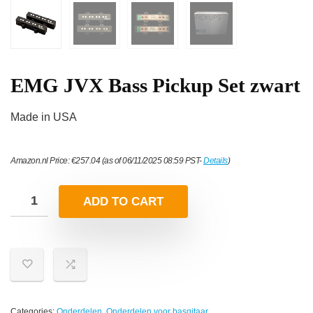
EMG JVX Bass Pickup Set zwart
Made in USA
Amazon.nl Price:
€
257.04
(as of 06/11/2025 08:59 PST-
Details
)
ADD TO CART
Categories:
Onderdelen
,
Onderdelen voor basgitaar