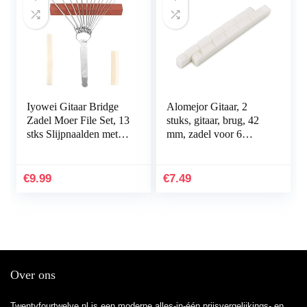
Iyowei Gitaar Bridge
Alomejor Gitaar, 2
Zadel Moer File Set, 13
stuks, gitaar, brug, 42
stks Slijpnaalden met
mm, zadel voor 6
Bridge Zadel File 1
string, klassiek, folk,
stks Slijpsteen 2 stks
akoestische elektrische
Bone Bridge Zadel en
gitaaronderdelen
€
9.99
€
7.49
Moer Gitaar Reparatie
Tool voor Gitaar
Ukulele Bass
Over ons
Twentyfourtwelve.nl is een moderne alles-in-één prijsvergelijkings- en