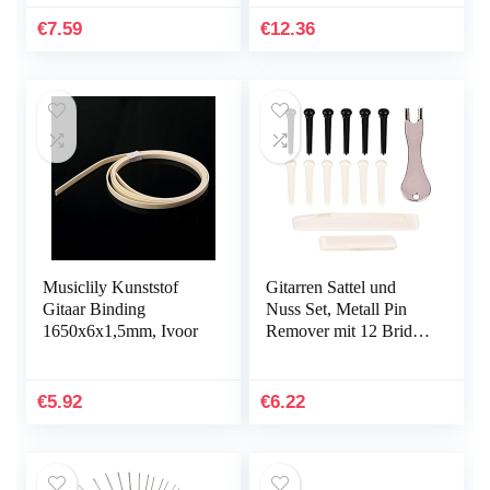
Akoestische
elektrische
Gitaar(White pearl)
Akustikgitarren
€
7.59
€
12.36
Musiclily Kunststof
Gitarren Sattel und
Gitaar Binding
Nuss Set, Metall Pin
1650x6x1,5mm, Ivoor
Remover mit 12 Bridge
Pins Gitarren Reparatur
Werkzeuge
€
5.92
€
6.22