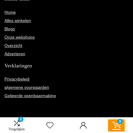
Home
Alles winkelen
Blogs
Onze webshops
Overzicht
Adverteren
Verklaringen
Privacybeleid
algemene voorwaarden
Gelieerde openbaarmaking
0
0
2022 © Twentyfourtwelve.nl Alle rechten voorbehouden
Vergelijken