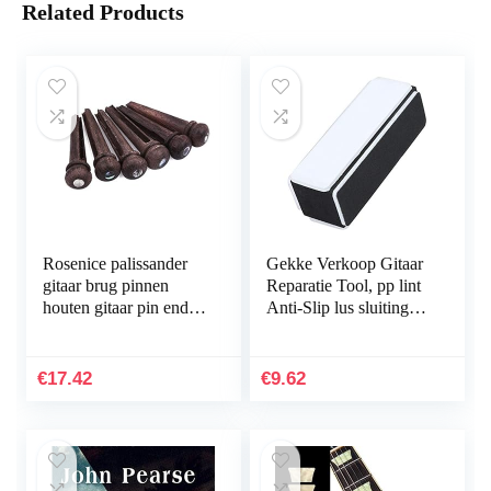
Related Products
Rosenice palissander
Gekke Verkoop Gitaar
gitaar brug pinnen
Reparatie Tool, pp lint
houten gitaar pin end
Anti-Slip lus sluiting
pin ingesteld 6-pack
Toets Polijsten Block,
brandverandering to:
comfortabele
Rosenice
elektrische gitaar bas
€
17.42
€
9.62
voor thuis