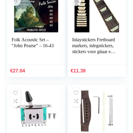
Folk Acoustic Set –
Inlaystickers Fretboard
“John Pearse” – 16-43
markers, inlegstickers,
stickers voor gitaar en
bas – Dish Trapezoids
Les Paul – Aged White
Pearl
€
27.04
€
11.39