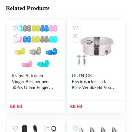
Related Products
Kytpyi Siliconen
ULTNICE
Vinger Beschermers
Electrosocket Jack
50Pcs Gitaar Finger
Plate Vernikkeld Voor
Guards Gitaar Vinger
Telecasters 1 Set
Tips Gitaar Vingertop
Protectors Gitaar…
€
8.94
€
9.94