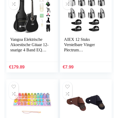
Vangoa Elektrische
AIEX 12 Stuks
Akoestische Gitaar 12-
Verstelbare Vinger
snarige 4 Band EQ
Plectrum
Cutaway Twaalf-
Duimplectrums Set
snarige Gitaar 4/4 voor
Inclusief 8 Stuks
Beginners, zwart
Zilveren Roestvrijstalen
€
179.89
€
7.99
Vinger Plectrums en 4
Stuks Plastic
Duimplectrums voor
Gitaar Banjo Harp