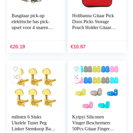
Basgitaar pick-up
Holibanna Gitaar Pick
elektrische bas pick-
Doos Picks Storage
upset voor 4 snaren
Pouch Holder Gitaar
gitaar pick-up
Plectrums Bag Picks
vervanging accessoire
Opslag Houder Travel
zilver instrument…
Organizer…
€
20.19
€
10.87
milisten 6 Stuks
Kytpyi Siliconen
Ukelele Tuner Peg
Vinger Beschermers
Linker Stemknop Bas
50Pcs Gitaar Finger