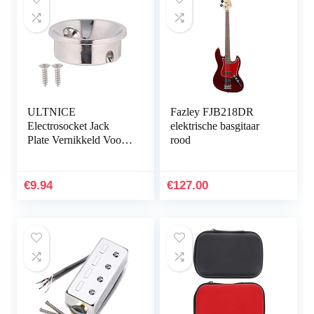
ULTNICE
Fazley FJB218DR
Electrosocket Jack
elektrische basgitaar
Plate Vernikkeld Voor
rood
Telecasters 1 Set
€
9.94
€
127.00