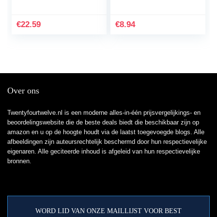
Stemmachines
Guards Gitaar Vinger
Vergrendelende Tuners
Tips Gitaar Vingertop
Gitaar Snaar Tuning
Protectors Gitaar…
€
22.59
€
8.94
Pin Gitaarpinnen
Stemknoppen Voor
Gitaar Stemsleutels
Cajon Afstemmen
Over ons
Twentyfourtwelve.nl is een moderne alles-in-één prijsvergelijkings- en
beoordelingswebsite die de beste deals biedt die beschikbaar zijn op
amazon en u op de hoogte houdt via de laatst toegevoegde blogs. Alle
afbeeldingen zijn auteursrechtelijk beschermd door hun respectievelijke
eigenaren. Alle geciteerde inhoud is afgeleid van hun respectievelijke
bronnen.
WORD LID VAN ONZE MAILLIJST VOOR BEST