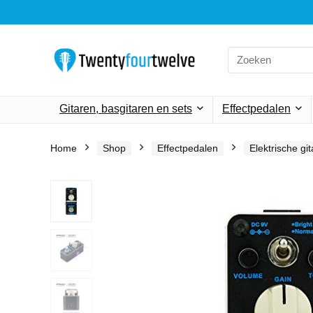
Search
for:
Gitaren, basgitaren en sets
Effectpedalen
Home
Shop
Effectpedalen
Elektrische gi