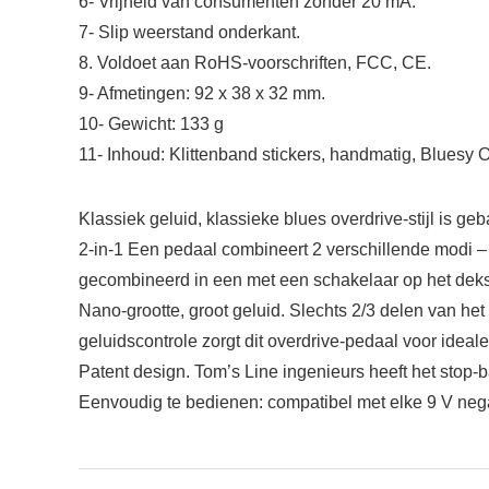
6- Vrijheid van consumenten zonder 20 mA.
7- Slip weerstand onderkant.
8. Voldoet aan RoHS-voorschriften, FCC, CE.
9- Afmetingen: 92 x 38 x 32 mm.
10- Gewicht: 133 g
11- Inhoud: Klittenband stickers, handmatig, Bluesy 
Klassiek geluid, klassieke blues overdrive-stijl is g
2-in-1 Een pedaal combineert 2 verschillende modi 
gecombineerd in een met een schakelaar op het dekse
Nano-grootte, groot geluid. Slechts 2/3 delen van het
geluidscontrole zorgt dit overdrive-pedaal voor ideale
Patent design. Tom’s Line ingenieurs heeft het stop
Eenvoudig te bedienen: compatibel met elke 9 V nega