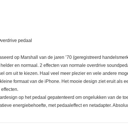
Overdrive pedaal
ebaseerd op Marshall van de jaren ’70 (geregistreerd handelsmer
– helder en normaal. 2 effecten van normale overdrive soundpe
l om uit te kiezen. Haal veel meer plezier en vele andere mog
 kleine formaat van de iPhone. Het mooie design ziet eruit als 
 effecten.
-bardesign op het pedaal gepatenteerd om ongelukken van de to
tieve energiebehoefte, met pedaaleffect en netadapter. Absolu