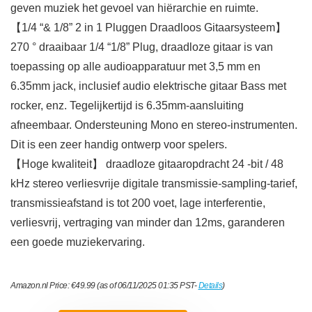
geven muziek het gevoel van hiërarchie en ruimte.
【1/4 “& 1/8” 2 in 1 Pluggen Draadloos Gitaarsysteem】
270 ° draaibaar 1/4 “1/8” Plug, draadloze gitaar is van
toepassing op alle audioapparatuur met 3,5 mm en
6.35mm jack, inclusief audio elektrische gitaar Bass met
rocker, enz. Tegelijkertijd is 6.35mm-aansluiting
afneembaar. Ondersteuning Mono en stereo-instrumenten.
Dit is een zeer handig ontwerp voor spelers.
【Hoge kwaliteit】 draadloze gitaaropdracht 24 -bit / 48
kHz stereo verliesvrije digitale transmissie-sampling-tarief,
transmissieafstand is tot 200 voet, lage interferentie,
verliesvrij, vertraging van minder dan 12ms, garanderen
een goede muziekervaring.
Amazon.nl Price:
€
49.99
(as of 06/11/2025 01:35 PST-
Details
)