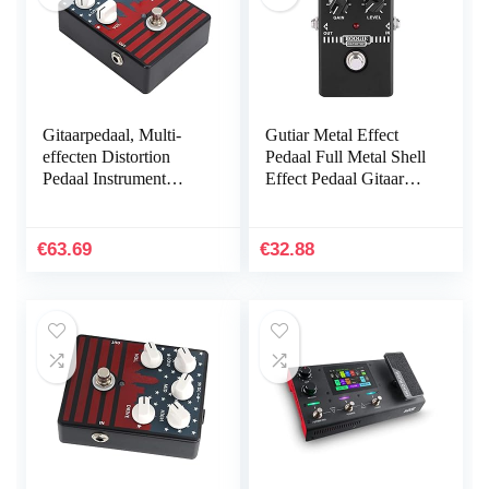
Gitaarpedaal, Multi-
Gutiar Metal Effect
effecten Distortion
Pedaal Full Metal Shell
Pedaal Instrument
Effect Pedaal Gitaar
Accessoire Mini Effect
Distortion Effect
Draagbaar voor Gitaar
Pedaal True-Bypass
en Bas voor…
Schakelaar Gitaar…
€
63.69
€
32.88