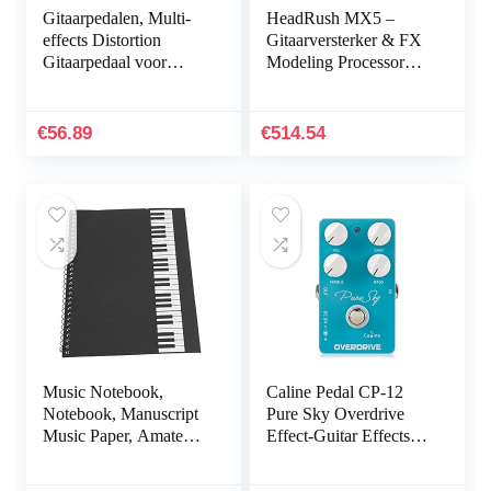
Gitaarpedalen, Multi-
HeadRush MX5 –
effects Distortion
Gitaarversterker & FX
Gitaarpedaal voor
Modeling Processor
Beginners voor Gitaar
met 4 inch Touch
en Bas
Display,
Expressiepedaal,
€
56.89
€
514.54
Looper & USB Audio
Interface voor gitaristen
en bassisten
Music Notebook,
Caline Pedal CP-12
Notebook, Manuscript
Pure Sky Overdrive
Music Paper, Amateurs
Effect-Guitar Effects
for Writer Music Score
Pedaal, blauw, maat
Song Writers(Black