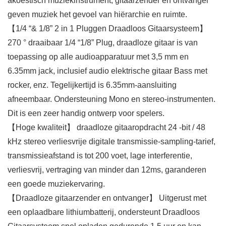
akoestisch muziekinstrument, gitaarzender en ontvanger
geven muziek het gevoel van hiërarchie en ruimte.
【1/4 “& 1/8” 2 in 1 Pluggen Draadloos Gitaarsysteem】
270 ° draaibaar 1/4 “1/8” Plug, draadloze gitaar is van
toepassing op alle audioapparatuur met 3,5 mm en
6.35mm jack, inclusief audio elektrische gitaar Bass met
rocker, enz. Tegelijkertijd is 6.35mm-aansluiting
afneembaar. Ondersteuning Mono en stereo-instrumenten.
Dit is een zeer handig ontwerp voor spelers.
【Hoge kwaliteit】 draadloze gitaaropdracht 24 -bit / 48
kHz stereo verliesvrije digitale transmissie-sampling-tarief,
transmissieafstand is tot 200 voet, lage interferentie,
verliesvrij, vertraging van minder dan 12ms, garanderen
een goede muziekervaring.
【Draadloze gitaarzender en ontvanger】 Uitgerust met
een oplaadbare lithiumbatterij, ondersteunt Draadloos