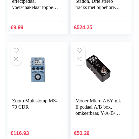
effectpedaal
Station, Drie stereo
voetschakelaar topper
tracks met bijbehorende
bont voetnagelkap
voetschakelaars en
voetschakelaar cap
controls bij elke track;
voor elektrische gitaar
XLR-microfooningang
€
9.99
€
524.25
effectpedaal 8 kleuren
& USB-opslag
Zoom Multistomp MS-
Mooer Micro ABY mk
70 CDR
II pedaal A/B box,
omkeerbaar, Y-A-B/A-
B-Y Y-A+B
€
116.93
€
50.29