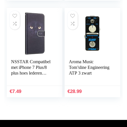
NSSTAR Compatibel
Aroma Music
met iPhone 7 Plus/8
Tom’sline Engineering
plus hoes lederen
ATP 3 zwart
beschermhoes premiie
geschilderd leren
hoesje met
€
7.49
€
28.99
sleutelkoord…