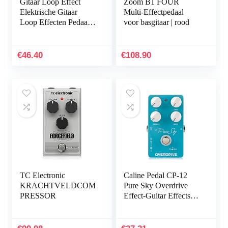
Gitaar Loop Effect
Zoom B1 FOUR
Elektrische Gitaar
Multi-Effectpedaal
Loop Effecten Pedaal
voor basgitaar | rood
Zwart True Bypass
Kanaal Selectie voor
Elektrische Bas
€
46.40
€
108.90
TC Electronic
Caline Pedal CP-12
KRACHTVELDCOM
Pure Sky Overdrive
PRESSOR
Effect-Guitar Effects
Pedaal, blauw, maat