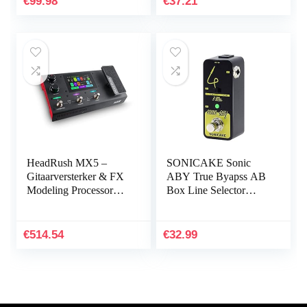
€
99.98
€
37.21
HeadRush MX5 –
SONICAKE Sonic
Gitaarversterker & FX
ABY True Byapss AB
Modeling Processor
Box Line Selector
met 4 inch Touch
Effects Pedal
Display,
Expressiepedaal,
€
514.54
€
32.99
Looper & USB Audio
Interface voor gitaristen
en bassisten