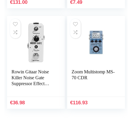
hoesje met
€
131.00
€
7.49
sleutelkoord…
Rowin Gitaar Noise
Zoom Multistomp MS-
Killer Noise Gate
70 CDR
Suppressor Effect
Pedaal LEF-319
€
36.98
€
116.93