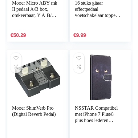
Mooer Micro ABY mk
16 stuks gitaar
II pedaal A/B box,
effectpedaal
omkeerbaar, Y-A-B/A-
voetschakelaar topper
B-Y Y-A+B
bont voetnagelkap
voetschakelaar cap
voor elektrische gitaar
€
50.29
€
9.99
effectpedaal 8 kleuren
Mooer ShimVerb Pro
NSSTAR Compatibel
(Digital Reverb Pedal)
met iPhone 7 Plus/8
plus hoes lederen
beschermhoes premiie
geschilderd leren