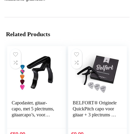
Related Products
Capodaster, gitaar-
BELFORT® Originele
capo, met 5 plectrums,
QuickPitch capo voor
gitaarcapo’s, voor
gitaar + 3 plectrums +
akoestische gitaar,
gratis e-book ☆
elektrische gitaar, bas,
eenvoudige bediening
ukelele
☆ capo voor gitaar –