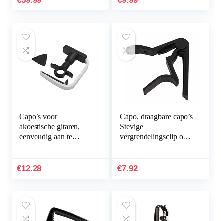
€
59.99
€
9.99
westerngitaar,
akoestische gitaar,
concertgitaar,
elektrische gitaar en
ukelele
Capo’s voor
Capo, draagbare capo’s
akoestische gitaren,
Stevige
eenvoudig aan te
vergrendelingsclip om
passen gitaarkam voor
te spelen(zwart)
instrument
€
12.28
€
7.92