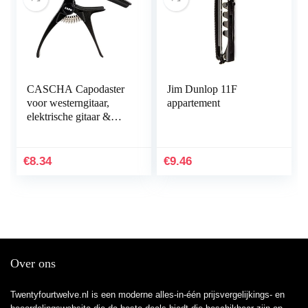
CASCHA Capodaster
Jim Dunlop 11F
voor westerngitaar,
appartement
elektrische gitaar &
ukelele, gitaarklem,
gitaar capodaster,
gitaarclip,
€
8.34
€
9.46
gitaaraccessoires
Over ons
Twentyfourtwelve.nl is een moderne alles-in-één prijsvergelijkings- en