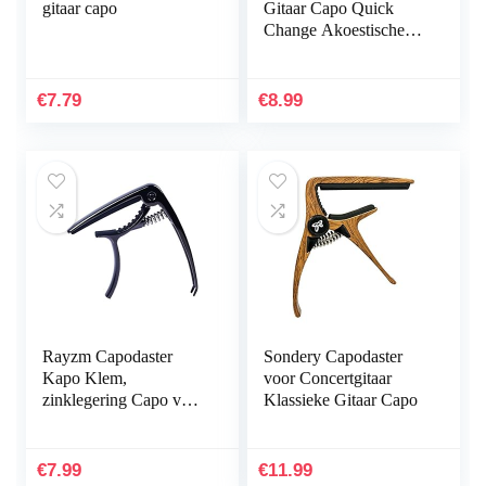
gitaar capo
Gitaar Capo Quick
Change Akoestische
Gitaar Accessoires
Trigger Capo Met
Gratis Gitaar Picks
€
7.79
€
8.99
(GC-4…
Rayzm Capodaster
Sondery Capodaster
Kapo Klem,
voor Concertgitaar
zinklegering Capo voor
Klassieke Gitaar Capo
elektrische gitaar,
akoestische gitaar,
klassieke gitaar,
€
7.99
€
11.99