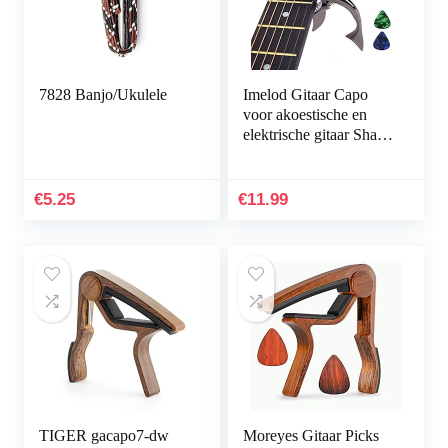
7828 Banjo/Ukulele
Imelod Gitaar Capo
voor akoestische en
elektrische gitaar Shark
Capo zinklegering voor
6-snarige gitaar met
goed handgevoel, geen
€
5.25
€
11.99
fret buzz en duurzaam
(zwart)
TIGER gacapo7-dw
Moreyes Gitaar Picks