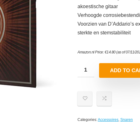
akoestische gitaar
Verhoogde corrosiebestendi
Voorzien van D’Addario’s e
sterkte en stemstabiliteit
Amazon.nl Price:
€
14.80
(as of 07/11/2
ADD TO CA
Categories:
Accessoires
,
Snaren