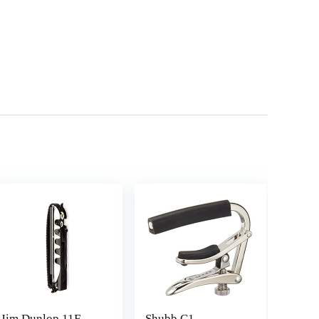
Jim Dunlop 11F
Shubb C1