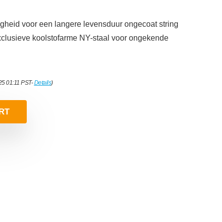
gheid voor een langere levensduur ongecoat string
xclusieve koolstofarme NY-staal voor ongekende
025 01:11 PST-
Details
)
RT