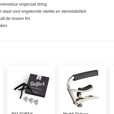
evensduur ongecoat string
staal voor ongekende sterkte en stemstabiliteit
dt de snaren fris
ties
BELFORT®
Shubb Deluxe