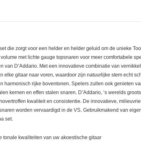
t die zorgt voor een helder en helder geluid om de unieke To
olume met lichte gauge topsnaren voor meer comfortabele spe
 van D’Addario. Met een innovatieve combinatie van vernikkeld
lke gitaar naar voren, waardoor zijn natuurlijke stem echt sch
en harmonisch rijke boventonen. Spelers zullen ook genieten van
en kernen en effen stalen snaren. D’Addario, ‘s werelds groots
vertroffen kwaliteit en consistentie. De innovatieve, milieuvri
 snaren worden vervaardigd in de VS. Gebruikmakend van eigendo
a set.
e tonale kwaliteiten van uw akoestische gitaar