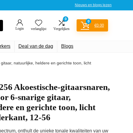
Nieuws en blogs lezen
0
0
€
0.00
Login
verlanglijst
Vergelijken
rkers
Deal van de dag
Blogs
taar, natuurlijke, heldere en gerichte toon, licht
56 Akoestische-gitaarsnaren,
or 6-snarige gitaar,
dere en gerichte toon, licht
erkant, 12-56
pectrum, onthult de unieke tonale kwaliteiten van uw