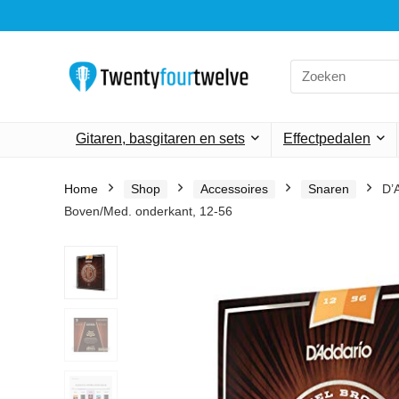
Search
for:
Gitaren, basgitaren en sets
Effectpedalen
Home
Shop
Accessoires
Snaren
D’A
Boven/Med. onderkant, 12-56