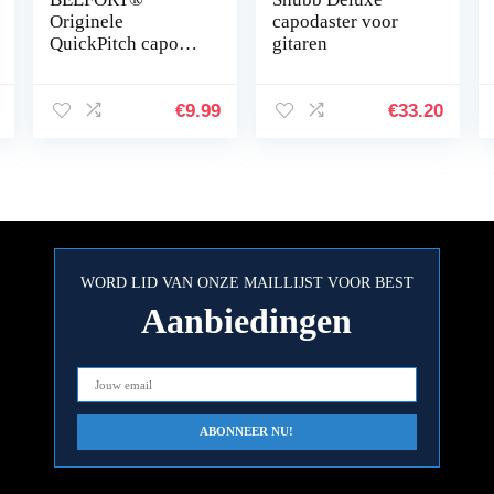
Originele
capodaster voor
QuickPitch capo
gitaren
voor gitaar + 3
plectrums + gratis
e-book ☆
€
9.99
€
33.20
eenvoudige
bediening ☆ capo
voor gitaar –
westerngitaar,
akoestische gitaar,
concertgitaar,
elektrische gitaar
WORD LID VAN ONZE MAILLIJST VOOR BEST
en ukelele
Aanbiedingen