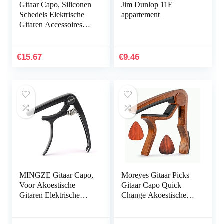
Gitaar Capo, Siliconen
Jim Dunlop 11F
Schedels Elektrische
appartement
Gitaren Accessoires
Capo’s voor
Mandoline(zwart)
€
15.67
€
9.46
MINGZE Gitaar Capo,
Moreyes Gitaar Picks
Voor Akoestische
Gitaar Capo Quick
Gitaren Elektrische
Change Akoestische
Gitaar Bas Ukelele
Gitaar Accessoires
Capo Zwart Super
Trigger Capo Met