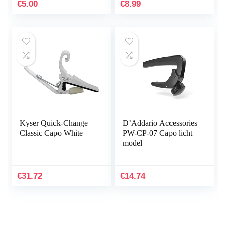
Eenvoudig Om Een…
Gratis Gitaar Picks
€
5.00
€
8.99
(GC-4…
Kyser Quick-Change
D’Addario Accessories
Classic Capo White
PW-CP-07 Capo licht
model
€
31.72
€
14.74