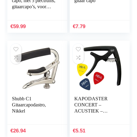
capo, met 5 plectrums,
gitaar capo
gitaarcapo’s, voor
akoestische gitaar,
elektrische gitaar, bas,
ukelele
€
59.99
€
7.79
Shubb C1
KAPODASTER
Gitaarcapodastro,
CONCERT –
Nikkel
ACUSTIEK –
ELEKTRISCHE
GITARRE –
CLASSIC KAPO
€
26.94
€
5.51
ZWART – INCL. 3x