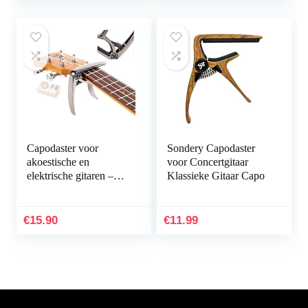
gratis plectrums
Capodaster voor
Sondery Capodaster
akoestische en
voor Concertgitaar
elektrische gitaren –
Klassieke Gitaar Capo
ook geschikt voor
ukelels, banjo’s en
mandolines –
€
15.90
€
11.99
professionele…