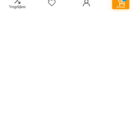
Shubb 12-snarige gitaar Capo - Nikkel
Vergelijken
€
26.53
Gitaar-effect interface voor Compatible with
iPhone iPod- multimedia gitaar spelen altijd en
overal
€
11.99
Over ons
Twentyfourtwelve.nl is een moderne alles-in-één prijsvergelijkings- en
beoordelingswebsite die de beste deals biedt die beschikbaar zijn op
amazon en u op de hoogte houdt via de laatst toegevoegde blogs. Alle
afbeeldingen zijn auteursrechtelijk beschermd door hun respectievelijke