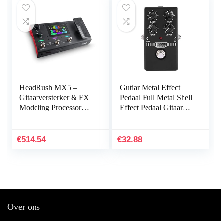
HeadRush MX5 –
Gutiar Metal Effect
Gitaarversterker & FX
Pedaal Full Metal Shell
Modeling Processor
Effect Pedaal Gitaar
met 4 inch Touch
Distortion Effect
Display,
Pedaal True-Bypass
Expressiepedaal,
Schakelaar Gitaar…
€
514.54
€
32.88
Looper & USB Audio
Interface voor gitaristen
en bassisten
Over ons