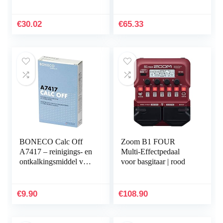
€
30.02
€
65.33
BONECO Calc Off
Zoom B1 FOUR
A7417 – reinigings- en
Multi-Effectpedaal
ontkalkingsmiddel voor
voor basgitaar | rood
alle luchtbevochtigers –
voor maximaal 3
toepassingen
€
9.90
€
108.90