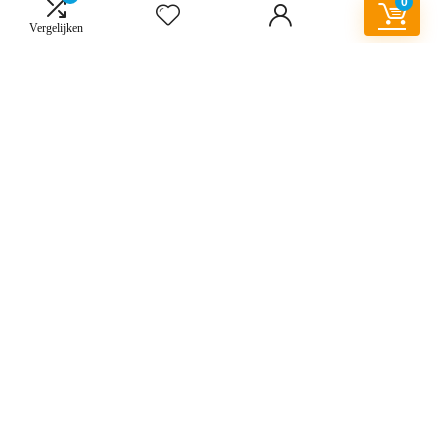
0
Vergelijken
Snelle links
Home
Alles winkelen
Blogs
Onze webshops
Overzicht
Adverteren
Verklaringen
Privacybeleid
algemene voorwaarden