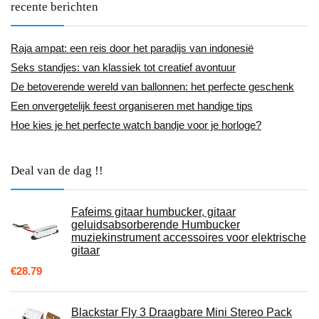
recente berichten
Raja ampat: een reis door het paradijs van indonesië
Seks standjes: van klassiek tot creatief avontuur
De betoverende wereld van ballonnen: het perfecte geschenk
Een onvergetelijk feest organiseren met handige tips
Hoe kies je het perfecte watch bandje voor je horloge?
Deal van de dag !!
Fafeims gitaar humbucker, gitaar
geluidsabsorberende Humbucker
muziekinstrument accessoires voor elektrische
gitaar
€
28.79
Blackstar Fly 3 Draagbare Mini Stereo Pack