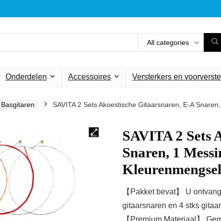
All categories
Onderdelen
Accessoires
Versterkers en voorverste
Basgitaren
SAVITA 2 Sets Akoestische Gitaarsnaren, E-A Snare
SAVITA 2 Sets A
Snaren, 1 Messi
Kleurenmengse
【Pakket bevat】 U ontvangt 6
gitaarsnaren en 4 stks gita
【Premium Materiaal】 Gemaak