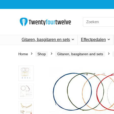
Search
for:
Gitaren, basgitaren en sets
Effectpedalen
Home
Shop
Gitaren, basgitaren and sets