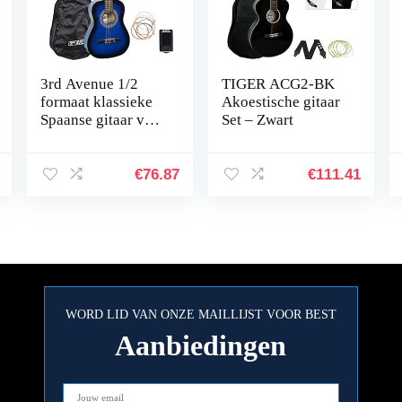
3rd Avenue 1/2
TIGER ACG2-BK
formaat klassieke
Akoestische gitaar
Spaanse gitaar voor
Set – Zwart
kinderen,
beginnerspakket,
met nylon snaren,
€
76.87
€
111.41
tas, snaren – blauw
WORD LID VAN ONZE MAILLIJST VOOR BEST
Aanbiedingen