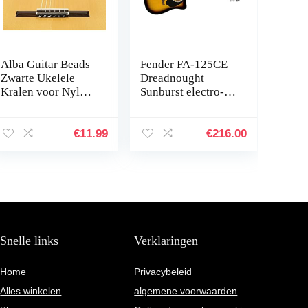
Alba Guitar Beads
Fender FA-125CE
Zwarte Ukelele
Dreadnought
Kralen voor Nylon
Sunburst electro-
Strings, carbon
akoestische stalen
snaren
string gitaar
€
11.99
€
216.00
Snelle links
Verklaringen
Home
Privacybeleid
Alles winkelen
algemene voorwaarden