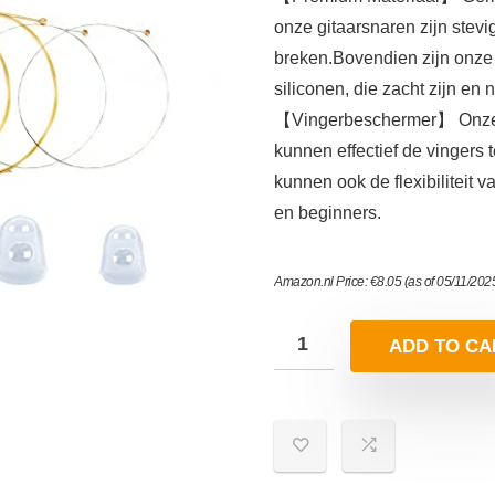
onze gitaarsnaren zijn stevi
breken.Bovendien zijn onz
siliconen, die zacht zijn en
【Vingerbeschermer】 Onze g
kunnen effectief de vingers 
kunnen ook de flexibiliteit 
en beginners.
Amazon.nl Price:
€
8.05
(as of 05/11/202
ADD TO CA