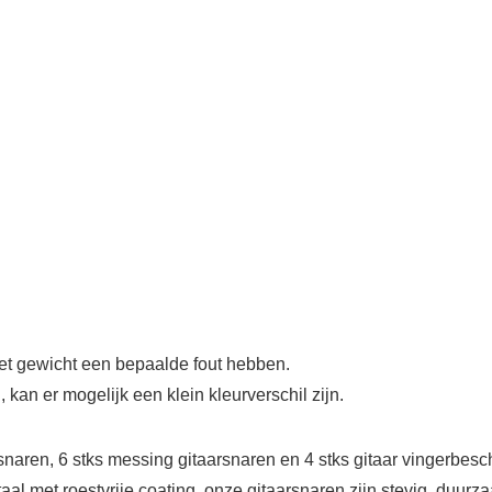
t gewicht een bepaalde fout hebben.
kan er mogelijk een klein kleurverschil zijn.
naren, 6 stks messing gitaarsnaren en 4 stks gitaar vingerbes
met roestvrije coating, onze gitaarsnaren zijn stevig, duurza