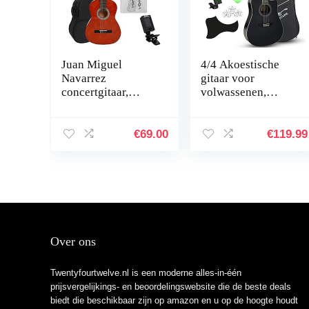
Juan Miguel
4/4 Akoestische
Navarrez
gitaar voor
concertgitaar,
volwassenen,
klassieke gitaar,
Hricane gitaar voor
3/4 honey – natuur,
beginners, 104 cm,
startersset (incl.
full-size
€
69.00
€
119.99
tas, plectrums,
westerngitaar,
boek met cd,
Cutaway 4…
stemapparaat)
Over ons
Twentyfourtwelve.nl is een moderne alles-in-één
prijsvergelijkings- en beoordelingswebsite die de beste deals
biedt die beschikbaar zijn op amazon en u op de hoogte houdt