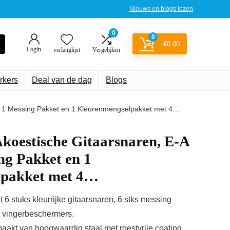
Nieuws en blogs lezen
0
0
€
0.00
Login
verlanglijst
Vergelijken
rkers
Deal van de dag
Blogs
n, 1 Messing Pakket en 1 Kleurenmengselpakket met 4…
koestische Gitaarsnaren, E-A
ng Pakket en 1
lpakket met 4…
 stuks kleurrijke gitaarsnaren, 6 stks messing
ar vingerbeschermers.
t van hoogwaardig staal met roestvrije coating,