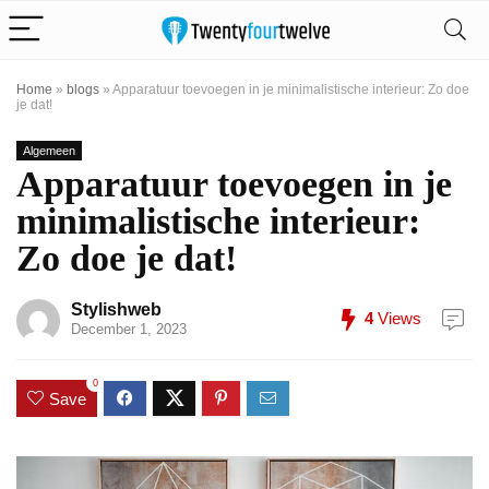
Home
»
blogs
»
Apparatuur toevoegen in je minimalistische interieur: Zo doe
je dat!
Algemeen
Apparatuur toevoegen in je
minimalistische interieur:
Zo doe je dat!
Stylishweb
4
Views
December 1, 2023
0
Save