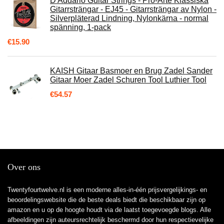
D'Addario Guitar Strings - Pro-Arte Klassiska
Gitarrsträngar - EJ45 - Gitarrsträngar av Nylon -
Silverpläterad Lindning, Nylonkärna - normal
spänning, 1-pack
€
15.90
KAISH Gitaar Basmoer en Brug Zadel Sander
Gitaar Moer Zadel Schuren Tool Luthier Tool
€
54.57
Over ons
Twentyfourtwelve.nl is een moderne alles-in-één prijsvergelijkings- en
beoordelingswebsite die de beste deals biedt die beschikbaar zijn op
amazon en u op de hoogte houdt via de laatst toegevoegde blogs. Alle
afbeeldingen zijn auteursrechtelijk beschermd door hun respectievelijke