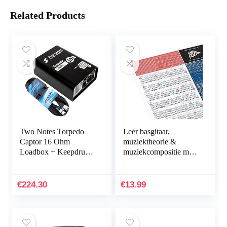
Related Products
Two Notes Torpedo
Leer basgitaar,
Captor 16 Ohm
muziektheorie &
Loadbox + Keepdrum
muziekcompositie met
XLR-kabel
onze volledig
geïllustreerde Modes,
Toonladders &
€
224.30
€
13.99
Theoriekaart…