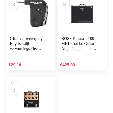
Gitaarversterkerplug,
BOSS Katana – 100
Engelse stijl
MKII Combo Guitar
vervormingseffect
Amplifier, podiumklare
Gitaarkoptelefoonverst
100-watt combo amp
erker 40H Werktijd
met een custom 12-inch
stabiel voor gitaar
speaker
€
29.16
€
425.00