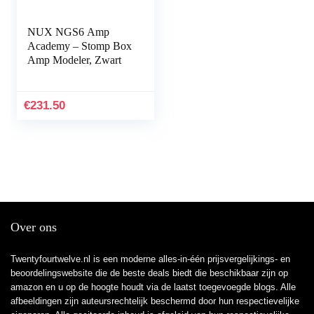
NUX NGS6 Amp
Academy – Stomp Box
Amp Modeler, Zwart
€
231.50
Over ons
Twentyfourtwelve.nl is een moderne alles-in-één prijsvergelijkings- en
beoordelingswebsite die de beste deals biedt die beschikbaar zijn op
amazon en u op de hoogte houdt via de laatst toegevoegde blogs. Alle
afbeeldingen zijn auteursrechtelijk beschermd door hun respectievelijke