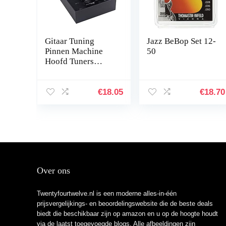
Gitaar Tuning
Jazz BeBop Set 12-
Pinnen Machine
50
Hoofd Tuners
Gitaar Onderdelen,
Akoestische Gitaar
Tuning Pinnen
€
18.05
€
18.70
Anti-Roest voor…
Over ons
Twentyfourtwelve.nl is een moderne alles-in-één
prijsvergelijkings- en beoordelingswebsite die de beste deals
biedt die beschikbaar zijn op amazon en u op de hoogte houdt
via de laatst toegevoegde blogs. Alle afbeeldingen zijn