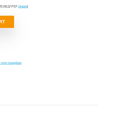
025 08:22 PST-
Details
)
RT
 voor basgitaar