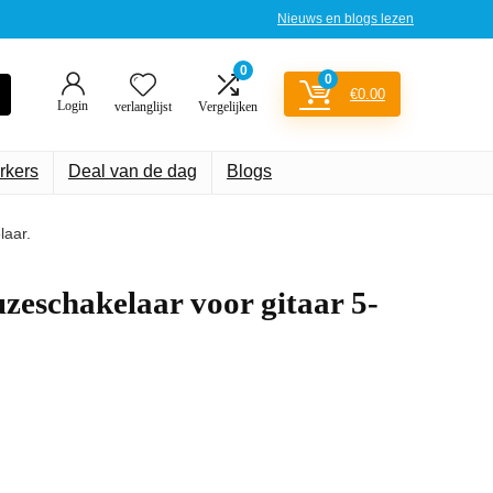
Nieuws en blogs lezen
0
0
€
0.00
Login
verlanglijst
Vergelijken
rkers
Deal van de dag
Blogs
laar.
schakelaar voor gitaar 5-