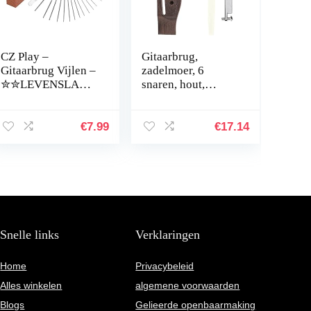
CZ Play –
Gitaarbrug,
Gitaarbrug Vijlen –
zadelmoer, 6
✮✮LEVENSLANG
snaren, hout,
E GARANTIE✮✮
akoestische gitaar,
|5mm tot 1,60MM|
brug, botten,
13 Rvs Naaldvijlen,
instelbare
€
7.99
€
17.14
Schuurblok, Fret
golfreparatieset
Polijst Tool,
voor akoestische
Gitaarbouw
gitaaronderdelen,
Accessoires,
vervanging
Snaarinstrument
Reparatie en
Onderhoud Kit
Snelle links
Verklaringen
Home
Privacybeleid
Alles winkelen
algemene voorwaarden
Blogs
Gelieerde openbaarmaking