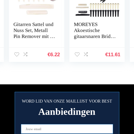
Gitarren Sattel und
MOREYES
Nuss Set, Metall
Akoestische
Pin Remover mit 12
gitaarsnaren Bridge
Bridge Pins
Pins
Gitarren Reparatur
Gitaarzadelmoer
Werkzeuge
Tuner en Pin Puller
€
6.22
€
11.61
snaren Winder
Stings Clipper 3-in-
1…
WORD LID VAN ONZE MAILLIJST VOOR BEST
Aanbiedingen