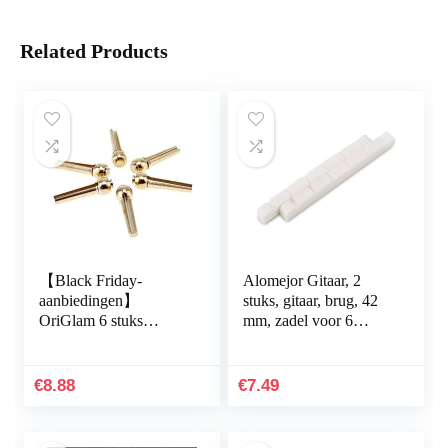
Related Products
【Black Friday-
Alomejor Gitaar, 2
aanbiedingen】
stuks, gitaar, brug, 42
OriGlam 6 stuks
mm, zadel voor 6
gitaarbrugpennen,
string, klassiek, folk,
koperen messing
akoestische elektrische
pinnen,
gitaaronderdelen
€
8.88
€
7.49
snaarnagelpinnen voor
vervangende
onderdelen voor folk