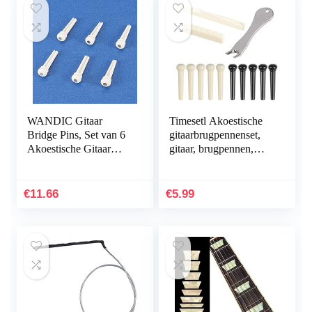
akoestische gitaren
WANDIC Gitaar
Timesetl Akoestische
Bridge Pins, Set van 6
gitaarbrugpennenset,
Akoestische Gitaar
gitaar, brugpennen,
String Bridge Pin Peg
verwijderaar met gitaar,
met 3mm Groene Parel
zadelmoer en 12
Shell Inlay voor…
pakken…
€
11.66
€
5.99