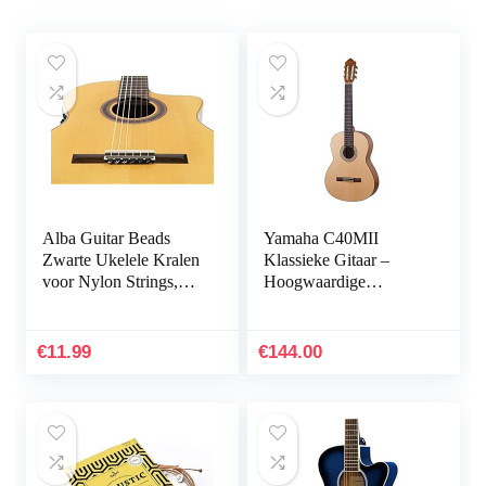
Alba Guitar Beads
Yamaha C40MII
Zwarte Ukelele Kralen
Klassieke Gitaar –
voor Nylon Strings,
Hoogwaardige
carbon snaren
Akoestische Gitaar,
Concertgitaar, van
Hout, 3 Jaar Garantie –
€
11.99
€
144.00
Naturljik Matt, C40 II,
Matt Natural