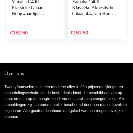
Yamaha C40II
Yamaha C40II
Klassieke Gitaar –
Klassieke Akoestische
Hoogwaardige
Gitaar, 4/4, van Hout,
Akoestische Gitaar,
Naturel, C40 II,
Concertgitaar, van
Natuurlijk
Hout, 3 Jaar Garantie –
€
152.50
€
151.50
Zwart, C40 II
Over ons
Twentyfourtwelve.nl is een moderne alles-in-één prijsvergelijkings- en
beoordelingswebsite die de beste deals biedt die beschikbaar zijn op
amazon en u op de hoogte houdt via de laatst toegevoegde blogs. Alle
afbeeldingen zijn auteursrechtelijk beschermd door hun respectievelijke
eigenaren. Alle geciteerde inhoud is afgeleid van hun respectievelijke
bronnen.