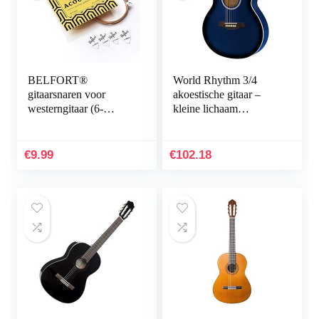
BELFORT®
World Rhythm 3/4
gitaarsnaren voor
akoestische gitaar –
westerngitaar (6-
kleine lichaam
snarenset) voor
Cutaway gitaar voor
westerngitaar en
beginners in blauw
akoestische gitaar + 4
€
9.99
€
102.18
plectrums + extra hoge
akoestische E-snaar (1
set – 6 strings + extra
1st E (.011/.052))