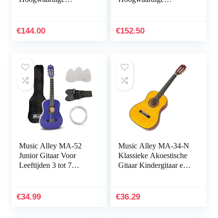
Akoestische Gitaar,
Akoestische Gitaar,
Concertgitaar, van
Concertgitaar, van
Hout, 3 Jaar Garantie –
Hout, 3 Jaar Garantie –
€
144.00
€
152.50
Naturljik Matt, C40 II,
Zwart, C40 II
Matt Natural
Music Alley MA-52
Music Alley MA-34-N
Junior Gitaar Voor
Klassieke Akoestische
Leeftijden 3 tot 7
Gitaar Kindergitaar en
-,Halve maat,Blauw
Junior Gitaar
€
34.99
€
36.29