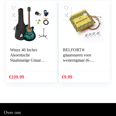
Winzz 40 Inches
BELFORT®
Akoestische
gitaarsnaren voor
Staalsnarige Gitaar
westerngitaar (6-
Beginner, Elegant
snarenset) voor
Uniek Kleurenontwerp
westerngitaar en
(Blauw-groen)
akoestische gitaar + 4
€
109.99
€
9.99
plectrums + extra hoge
akoestische E-snaar (1
set – 6 strings + extra
1st E (.011/.052))
Over ons