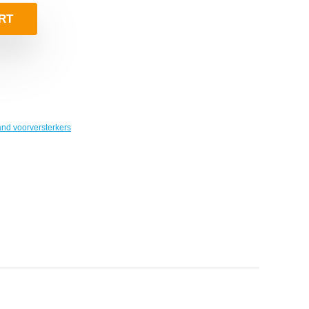
RT
and voorversterkers