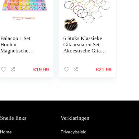
Balacoo 1 Set
6 Stuks Klassieke
Houten
Gitaarsnaren Set
Magnetische
Akoestische Gitaar
Vissen Math Game
Snaren Set
Montessori
Gitaarsnaren Stalen
Speelgoed Alfabet
Snaren Gitaar
€
19.99
€
21.99
Nummer Fijne
Accessoires Kit…
Motoriek Kleur
Sorteren…
Snelle links
Verklaringen
Home
Privacybeleid