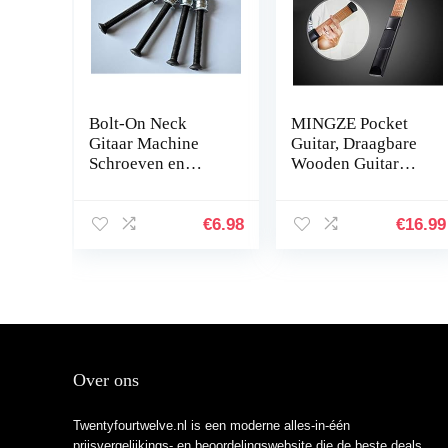
Bolt-On Neck
MINGZE Pocket
Gitaar Machine
Guitar, Draagbare
Schroeven en
Wooden Guitar
Inzetstukken voor
Fingerings En
Strat, Tele en Bass
Chord Changes
(M5-40mm, Relic)
Practice Tool
€
6.98
€
16.99
Trainer, Finger
Force Exerciser
Help You Better
Control
Flexibiliteit Te
vergroten, Voor
Gitaarbeginners
Over ons
Twentyfourtwelve.nl is een moderne alles-in-één
prijsvergelijkings- en beoordelingswebsite die de beste deals