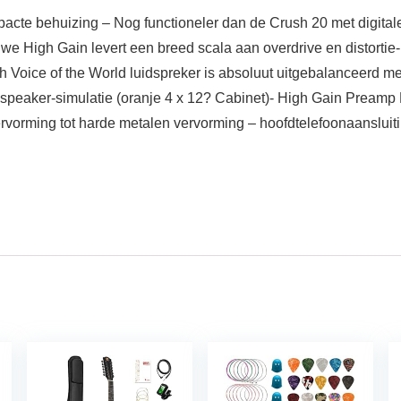
acte behuizing – Nog functioneler dan de Crush 20 met digital
we High Gain levert een breed scala aan overdrive en distortie
h Voice of the World luidspreker is absoluut uitgebalanceerd m
 speaker-simulatie (oranje 4 x 12? Cabinet)- High Gain Preamp
rvorming tot harde metalen vervorming – hoofdtelefoonaansluiti