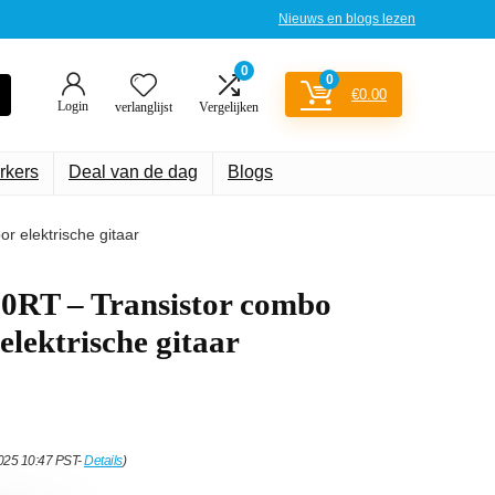
Nieuws en blogs lezen
0
0
€
0.00
Login
verlanglijst
Vergelijken
rkers
Deal van de dag
Blogs
r elektrische gitaar
0RT – Transistor combo
elektrische gitaar
2025 10:47 PST-
Details
)