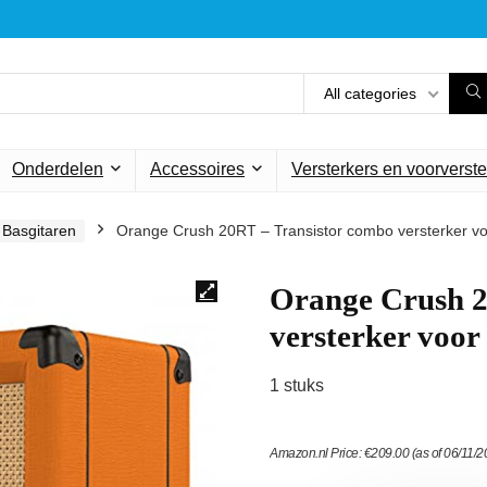
All categories
Onderdelen
Accessoires
Versterkers en voorverste
Basgitaren
Orange Crush 20RT – Transistor combo versterker voo
Orange Crush 2
versterker voor 
1 stuks
Amazon.nl Price:
€
209.00
(as of 06/11/