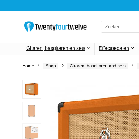
Search
for:
Gitaren, basgitaren en sets
Effectpedalen
Home
Shop
Gitaren, basgitaren and sets