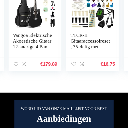
Vangoa Elektrische
TTCR-II
Akoestische Gitaar
Gitaaraccessoireset
12-snarige 4 Band
, 75-delig met
EQ Cutaway
gitaarcapodaster,
Twaalf-snarige
15 plectrumgitaar,
Gitaar 4/4 voor
3 set akoestische
€
179.89
€
16.75
Beginners, zwart
gitaarsnaren,
gitaarstemapparaat,
duimplecter,
snaarwikkelaar,
bruggitaar enz
WORD LID VAN ONZE MAILLIJST VOOR BEST
Aanbiedingen