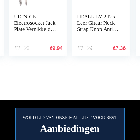
ULTNICE
HEALLILY 2 Pcs
Electrosocket Jack
Leer Gitaar Neck
Plate Vernikkeld
Strap Knop Anti
Voor Telecasters 1
Slip Gitaarasblok
Set
Band Voor
Elektrische
€
9.94
€
7.36
Akoestische En Bas
Gitaren Zwart…
WORD LID VAN ONZE MAILLIJST VOOR BEST
Aanbiedingen