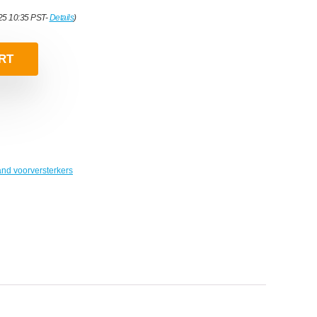
025 10:35 PST-
Details
)
RT
and voorversterkers