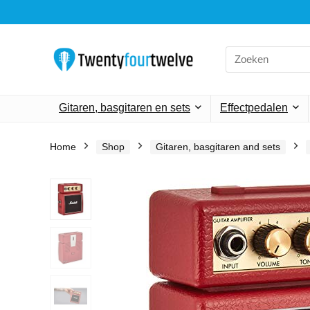
Search
for:
Gitaren, basgitaren en sets
Effectpedalen
Home
Shop
Gitaren, basgitaren and sets