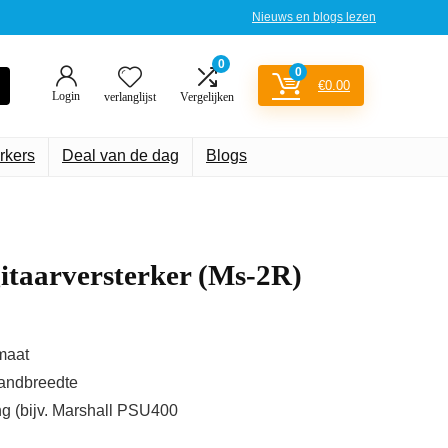
Nieuws en blogs lezen
0
0
€
0.00
Login
verlanglijst
Vergelijken
rkers
Deal van de dag
Blogs
itaarversterker (Ms-2R)
maat
bandbreedte
ng (bijv. Marshall PSU400