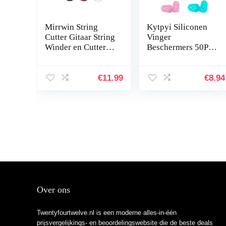
Mirrwin String
Kytpyi Siliconen
Cutter Gitaar String
Vinger
Winder en Cutter 3-
Beschermers 50Pcs
1 Gitaar
Gitaar Finger
Multifunctionele
Guards Gitaar
accessoires Kit
Vinger Tips Gitaar
€
11.99
€
8.94
Gitaarbrug Gitaar
Vingertop
Reparatie- en
Protectors Gitaar…
afstelgereedschap
voor gitaar
Elektrische gitaar
Ukulele Mandoline
Over ons
Twentyfourtwelve.nl is een moderne alles-in-één
prijsvergelijkings- en beoordelingswebsite die de beste deals