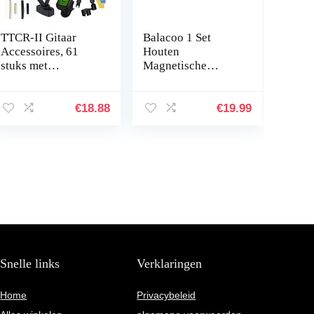
TTCR-II Gitaar
Balacoo 1 Set
Accessoires, 61
Houten
stuks met
Magnetische
Gitaarstemmer,
Vissen Math Game
Gitaarcapo,Gitaar
Montessori
Muurbeugel,Gitaar
Speelgoed Alfabet
€
18.88
€
19.99
band,3 set
Nummer Fijne
Gitaarsnaren, 10
Motoriek Kleur
Plectrums, 3 in 1
Sorteren…
Snaaropwinder,
Gitaarbrugpennen,
Gitaarzadel en
moeren etc.
Snelle links
Verklaringen
Home
Privacybeleid