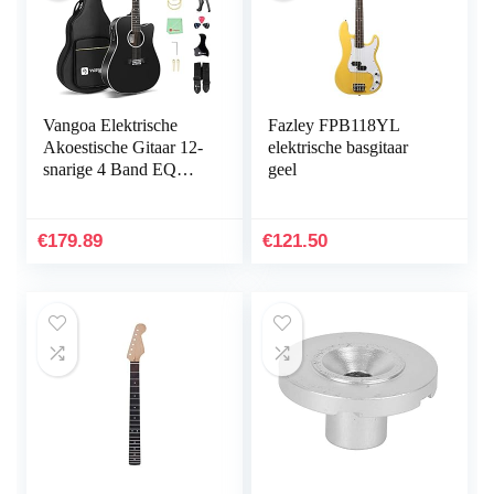
Vangoa Elektrische
Fazley FPB118YL
Akoestische Gitaar 12-
elektrische basgitaar
snarige 4 Band EQ
geel
Cutaway Twaalf-
snarige Gitaar 4/4 voor
Beginners, zwart
€
179.89
€
121.50