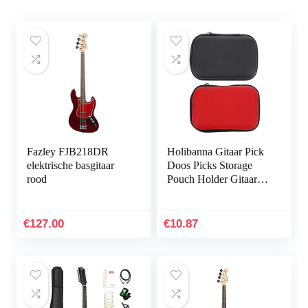
Fazley FJB218DR
Holibanna Gitaar Pick
elektrische basgitaar
Doos Picks Storage
rood
Pouch Holder Gitaar
Plectrums Bag Picks
Opslag Houder Travel
Organizer…
€
127.00
€
10.87