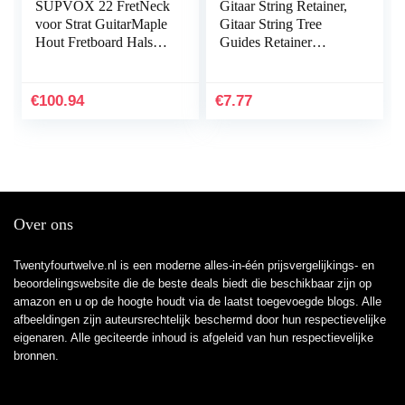
SUPVOX 22 FretNeck
Gitaar String Retainer,
voor Strat GuitarMaple
Gitaar String Tree
Hout Fretboard Hals
Guides Retainer
Toets
Aluminium Basgitaar
Accessoires
€
100.94
€
7.77
Over ons
Twentyfourtwelve.nl is een moderne alles-in-één prijsvergelijkings- en
beoordelingswebsite die de beste deals biedt die beschikbaar zijn op
amazon en u op de hoogte houdt via de laatst toegevoegde blogs. Alle
afbeeldingen zijn auteursrechtelijk beschermd door hun respectievelijke
eigenaren. Alle geciteerde inhoud is afgeleid van hun respectievelijke
bronnen.