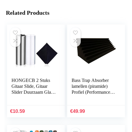
Related Products
HONGECB 2 Stuks
Bass Trap Absorber
Gitaar Slide, Gitaar
lamellen (piramide)
Slider Duurzaam Glas
Profiel (Performance 2
Professionele Slide Bar
stk. Ca. 100x30x30cm)
Vinger Slide Gitaar
Onderdelen voor Gitaar
€
10.59
€
49.99
Muziekinstrument（
Transparant En Zilver).