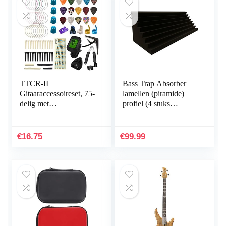
TTCR-II
Bass Trap Absorber
Gitaaraccessoireset, 75-
lamellen (piramide)
delig met
profiel (4 stuks
gitaarcapodaster, 15
Performance Ca.
plectrumgitaar, 3 set
100x30x30cm)
akoestische
€
16.75
€
99.99
gitaarsnaren,
gitaarstemapparaat,
duimplecter,
snaarwikkelaar,
bruggitaar enz