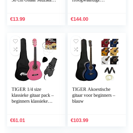
Speelgoed Ukulele
Akoestische Gitaar,
Instrument Kinderen
Concertgitaar, van
Speelgoed Muzikale…
Hout, 3 Jaar Garantie –
€
13.99
€
144.00
Naturljik Matt, C40 II,
Matt Natural
TIGER 1/4 size
TIGER Akoestische
klassieke gitaar pack –
gitaar voor beginners –
beginners klassieke
blauw
gitaar pakket met
accessoires in roze
€
61.01
€
103.99