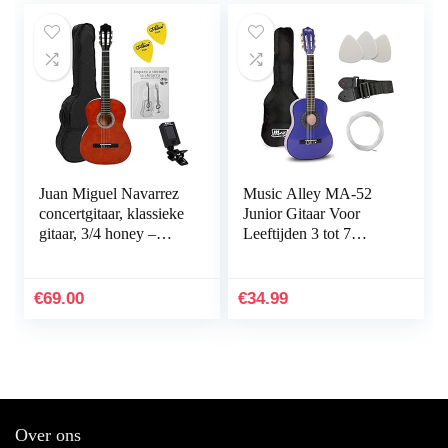
Juan Miguel Navarrez
Music Alley MA-52
concertgitaar, klassieke
Junior Gitaar Voor
gitaar, 3/4 honey –
Leeftijden 3 tot 7
natuur, startersset (incl.
-,Halve maat,Blauw
tas, plectrums, boek
met cd, stemapparaat)
€
69.00
€
34.99
Over ons