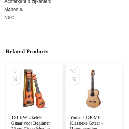
Achterkant & zijkanten:
Mahonie.
Nek:
Related Products
TSLBW Ukelele
Yamaha C40MII
Gitaar voor Beginner
Klassieke Gitaar –
38 cm Gitaar Muzikaal
Hoogwaardige